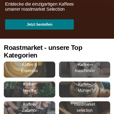
Entdecke die einzigartigen Kaffees
unserer roastmarket Selection
Jetzt bestellen
Roastmarket - unsere Top
Kategorien
Kaffee &
Kaffee-
Espresso
maschinen
Kaffee-
Kaffee-
bereiter
Mühlen
Kaffee-
roastmarket
Zubehör
selection