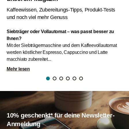
Kaffeewissen, Zubereitungs-Tipps, Produkt-Tests
und noch viel mehr Genuss
Siebträger oder Vollautomat – was passt besser zu
De
Ihnen?
Der
Mit der Siebträgermaschine und dem Kaffeevollautomat
Ext
werden köstlicher Espresso, Cappuccino und Latte
der
macchiato zubereitet...
Me
Mehr lesen
10% geschenkt* für deine Newsletter-
Anmeldung