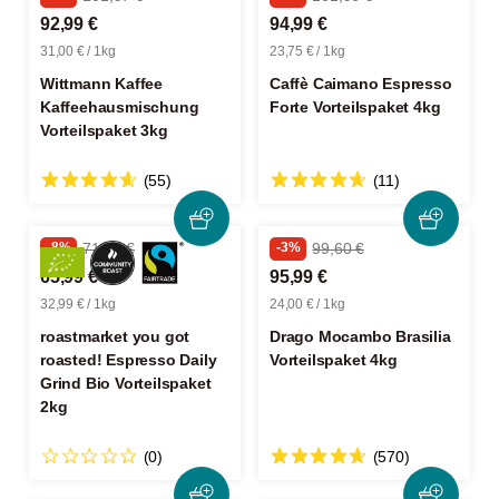
92,99 €
94,99 €
31,00 € / 1kg
23,75 € / 1kg
Wittmann Kaffee
Caffè Caimano Espresso
Kaffeehausmischung
Forte Vorteilspaket 4kg
Vorteilspaket 3kg
(55)
(11)
-8%
71,96 €
-3%
99,60 €
65,99 €
95,99 €
32,99 € / 1kg
24,00 € / 1kg
roastmarket you got
Drago Mocambo Brasilia
roasted! Espresso Daily
Vorteilspaket 4kg
Grind Bio Vorteilspaket
2kg
(0)
(570)