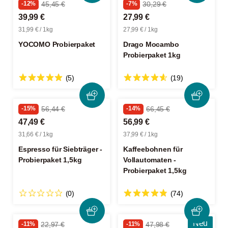
-12%
45,45 €
-7%
30,29 €
39,99 €
27,99 €
31,99 € / 1kg
27,99 € / 1kg
YOCOMO Probierpaket
Drago Mocambo
Probierpaket 1kg
(5)
(19)
-15%
56,44 €
-14%
66,45 €
47,49 €
56,99 €
31,66 € / 1kg
37,99 € / 1kg
Espresso für Siebträger -
Kaffeebohnen für
Probierpaket 1,5kg
Vollautomaten -
Probierpaket 1,5kg
(0)
(74)
Neu
-11%
22,97 €
-11%
47,98 €