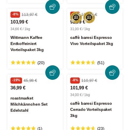
-8%
113,97 €
-8%
101,97 €
103,99 €
92,99 €
34,66 € / 1kg
31,00 € / 1kg
Wittmann Kaffee
caffè baresi Espresso
Entkoffeiniert
Vivo Vorteilspaket 3kg
Vorteilspaket 3kg
(20)
(51)
-19%
45,98 €
-8%
110,97 €
36,99 €
101,99 €
34,00 € / 1kg
roastmarket
caffè baresi Espresso
Milchkännchen Set
Cerrado Vorteilspaket
Edelstahl
3kg
(1)
(23)