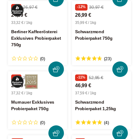
-7%
26,97 €
-12%
30,97 €
24,99 €
26,99 €
33,32 € / 1kg
35,99 € / 1kg
Berliner Kaffeerösterei
Schwarzmond
Exklusives Probierpaket
Probierpaket 750g
750g
(0)
(23)
-6%
29,97 €
-11%
52,95 €
27,99 €
46,99 €
37,32 € / 1kg
37,59 € / 1kg
Murnauer Exklusives
Schwarzmond
Probierpaket 750g
Probierpaket 1,25kg
(0)
(4)