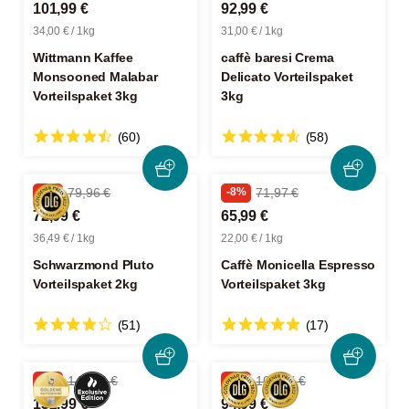
101,99 €
92,99 €
34,00 € / 1kg
31,00 € / 1kg
Wittmann Kaffee
caffè baresi Crema
Monsooned Malabar
Delicato Vorteilspaket
Vorteilspaket 3kg
3kg
(60)
(58)
-8%
79,96 €
-8%
71,97 €
72,99 €
65,99 €
36,49 € / 1kg
22,00 € / 1kg
Schwarzmond Pluto
Caffè Monicella Espresso
Vorteilspaket 2kg
Vorteilspaket 3kg
(51)
(17)
-7%
143,96 €
-9%
104,97 €
132,99 €
94,99 €