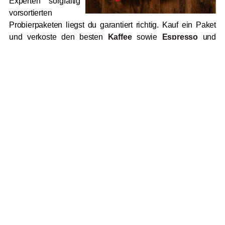
Experten sorgfältig
vorsortierten
Probierpaketen liegst du garantiert richtig. Kauf ein Paket
und verkoste den besten
Kaffee
sowie
Espresso
und
erfreue dich an der schieren
Vielfalt der Aromen
. Egal, ob
du Blends, Single Origins, Bohnen aus
Lateinamerika
,
Asien
oder
Afrika
versuchen möchtest –
Probierpakete machen es möglich und das Testen macht
richtig Spaß. Finde deinen neuen Kaffee für zu Hause,
versüße dir und deinen Kollegen den Alltag im Büro, oder
begeistere Freunde mit einem genussvollen Geschenk in
Form eines Probierpakets. Dabei ist für jeden Anlass eine
Zusammenstellung in der passenden Größe dabei, von drei
Packungen Kaffee à 250 Gramm bis hin zu Paketen mit
acht verschiedenen Produkten. Doch die Größe des
Probierpakets ist natürlich nur der Anfang. Die besondere
Qualität dieser Mischungen steckt in der perfekten
Zusammenstellung für jede
individuelle geschmackliche
Vorliebe
.