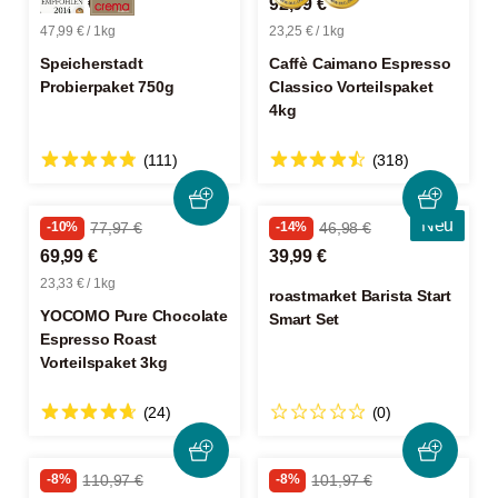
35,99 €
92,99 €
47,99 € / 1kg
23,25 € / 1kg
Speicherstadt
Caffè Caimano Espresso
Probierpaket 750g
Classico Vorteilspaket
4kg
(111)
(318)
Neu
-10%
77,97 €
-14%
46,98 €
69,99 €
39,99 €
23,33 € / 1kg
roastmarket Barista Start
YOCOMO Pure Chocolate
Smart Set
Espresso Roast
Vorteilspaket 3kg
(24)
(0)
-8%
110,97 €
-8%
101,97 €