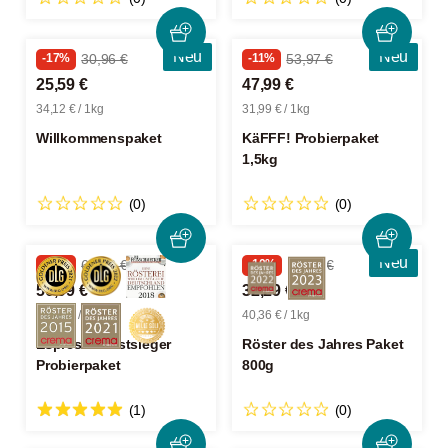
Neu
Neu
-17%
30,96 €
-11%
53,97 €
25,59 €
47,99 €
34,12 € / 1kg
31,99 € / 1kg
Willkommenspaket
KäFFF! Probierpaket
1,5kg
(0)
(0)
Neu
-12%
65,36 €
-10%
35,98 €
56,99 €
32,29 €
37,99 € / 1kg
40,36 € / 1kg
Espresso Testsieger
Röster des Jahres Paket
Probierpaket
800g
(1)
(0)