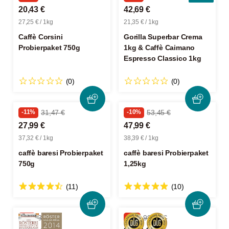
20,43 €
42,69 €
27,25 € / 1kg
21,35 € / 1kg
Caffè Corsini
Gorilla Superbar Crema
Probierpaket 750g
1kg & Caffè Caimano
Espresso Classico 1kg
(0)
(0)
-11%
31,47 €
-10%
53,45 €
27,99 €
47,99 €
37,32 € / 1kg
38,39 € / 1kg
caffè baresi Probierpaket
caffè baresi Probierpaket
750g
1,25kg
(11)
(10)
-5%
37,97 €
-6%
99,96 €