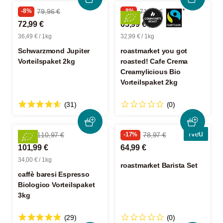
-8%
79,96 €
-8%
71,96 €
72,99 €
65,99 €
36,49 € / 1kg
32,99 € / 1kg
Schwarzmond Jupiter
roastmarket you got
Vorteilspaket 2kg
roasted! Cafe Crema
Creamylicious Bio
Vorteilspaket 2kg
(31)
(0)
Neu
-8%
110,97 €
-17%
78,97 €
101,99 €
64,99 €
34,00 € / 1kg
roastmarket Barista Set
caffè baresi Espresso
Biologico Vorteilspaket
3kg
(29)
(0)