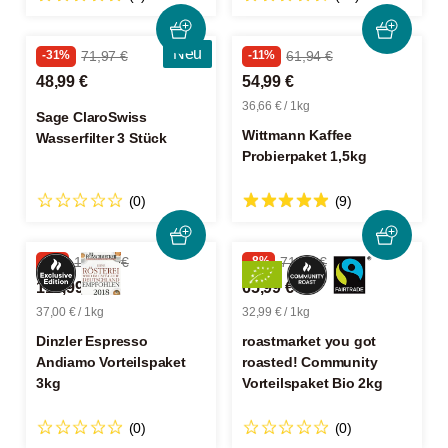
Neu
-31%
71,97 €
-11%
61,94 €
48,99 €
54,99 €
36,66 € / 1kg
Sage ClaroSwiss
Wittmann Kaffee
Wasserfilter 3 Stück
Probierpaket 1,5kg
(0)
(9)
-7%
119,97 €
-8%
71,96 €
110,99 €
65,99 €
37,00 € / 1kg
32,99 € / 1kg
Dinzler Espresso
roastmarket you got
Andiamo Vorteilspaket
roasted! Community
3kg
Vorteilspaket Bio 2kg
(0)
(0)