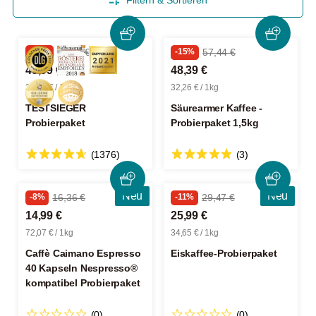
Filtern & Sortieren
-24%
60,95 €
-15%
57,44 €
45,99 €
48,39 €
30,66 € / 1kg
32,26 € / 1kg
TESTSIEGER
Säurearmer Kaffee -
Probierpaket
Probierpaket 1,5kg
(1376)
(3)
Neu
Neu
-8%
16,36 €
-11%
29,47 €
14,99 €
25,99 €
72,07 € / 1kg
34,65 € / 1kg
Caffè Caimano Espresso
Eiskaffee-Probierpaket
40 Kapseln Nespresso®
kompatibel Probierpaket
(0)
(0)