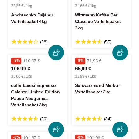
33,25 € / 1kg
31,66 € / 1kg
Andraschko Déjà vu
Wittmann Kaffee Bar
Vorteilspaket 4kg
Classico Vorteilspaket
3kg
(38)
(55)
-8%
116,97 €
-8%
71,96 €
106,99 €
65,99 €
35,66 € / 1kg
32,99 € / 1kg
caffè baresi Espresso
Schwarzmond Merkur
Galante Limited Edition
Vorteilspaket 2kg
Papua Neuguinea
Vorteilspaket 3kg
(50)
(34)
-8%
101,97 €
-6%
101,96 €