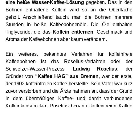
eine heiße Wasser-Kaffee-Lösung
gegeben. Das in den
Bohnen enthaltene Koffein wird so an die Oberfläche
geholt. Anschließend taucht man die Bohnen mehrere
Stunden in heiße Kaffeebohnenöle. Die Öle enthalten
Triglyceride, die das
Koffein entfernen
, Geschmack und
Aroma der Kaffeebohnen aber kaum verändern.
Ein weiteres, bekanntes Verfahren für koffeinfreie
Kaffeebohnen ist das Roselius-Verfahren oder der
Schweizer-Wasser-Prozess.
Ludwig Roselius
, der
Gründer von
“Kaffee HAG” aus Bremen
, war der erste,
der 1903 koffeinfreien Kaffee herstellte. Sein Vater war kurz
zuvor verstorben und die Ärzte nahmen an, dass der Grund
in dem übermäßigen Kaffee- und damit verbundenen
Koffeinkonsum lag. Roselius begann, koffeinfreien Kaffee
zu entwickeln. Auch der Schweizer-Wasser-Prozess spielt
aus Umweltschutz- und Kostengründen bei der Herstellung
von koffeinfreiem Kaffee kaum mehr eine Rolle.