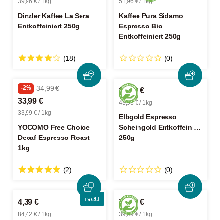
39,96 € / 1kg
51,96 € / 1kg
Dinzler Kaffee La Sera
Kaffee Pura Sidamo
Entkoffeiniert 250g
Espresso Bio
Entkoffeiniert 250g
(18)
(0)
-2%
34,99 €
10,99 €
33,99 €
43,96 € / 1kg
33,99 € / 1kg
Elbgold Espresso
YOCOMO Free Choice
Scheingold Entkoffeiniert
Decaf Espresso Roast
250g
1kg
(2)
(0)
Neu
4,39 €
39,99 €
84,42 € / 1kg
39,99 € / 1kg