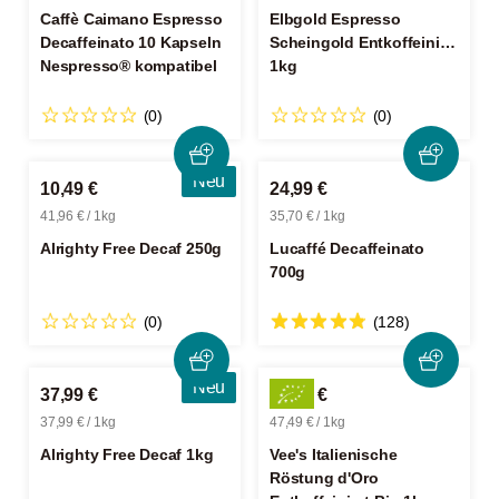
Caffè Caimano Espresso
Elbgold Espresso
Decaffeinato 10 Kapseln
Scheingold Entkoffeiniert
Nespresso® kompatibel
1kg
(0)
(0)
Neu
10,49 €
24,99 €
41,96 € / 1kg
35,70 € / 1kg
Alrighty Free Decaf 250g
Lucaffé Decaffeinato
700g
(0)
(128)
Neu
37,99 €
47,49 €
37,99 € / 1kg
47,49 € / 1kg
Alrighty Free Decaf 1kg
Vee's Italienische
Röstung d'Oro