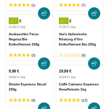
(1)
(7)
10,49 €
11,99 €
41,96 € / 1kg
47,96 € / 1kg
Andraschko Finca
Vee's Italienische
Negrisa Bio
Röstung d'Oro
Entkoffeiniert 250g
Entkoffeiniert Bio 250g
(3)
(0)
9,99 €
29,99 €
39,96 € / 1kg
29,99 € / 1kg
Dinzler Espresso Decaf
Caffè Caimano Espresso
250g
Decaffeinato 1kg
(4)
(12)