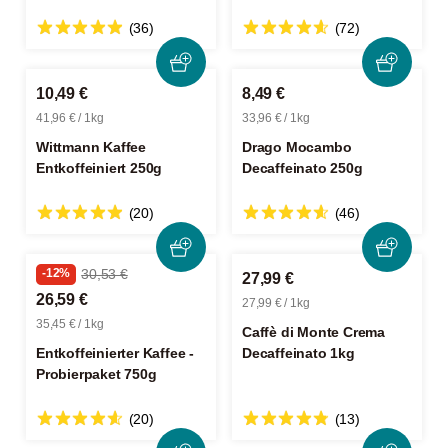
(36)
(72)
10,49 €
8,49 €
41,96 € / 1kg
33,96 € / 1kg
Wittmann Kaffee
Drago Mocambo
Entkoffeiniert 250g
Decaffeinato 250g
(20)
(46)
-12%
30,53 €
27,99 €
26,59 €
27,99 € / 1kg
35,45 € / 1kg
Caffè di Monte Crema
Entkoffeinierter Kaffee -
Decaffeinato 1kg
Probierpaket 750g
(20)
(13)