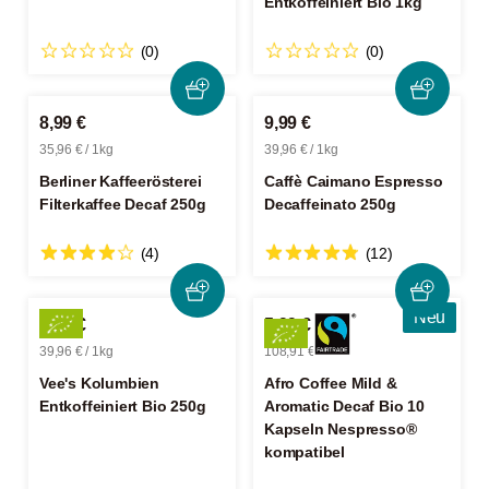
Entkoffeiniert Bio 1kg
(0)
(0)
8,99 €
9,99 €
35,96 € / 1kg
39,96 € / 1kg
Berliner Kaffeerösterei
Caffè Caimano Espresso
Filterkaffee Decaf 250g
Decaffeinato 250g
(4)
(12)
Neu
9,99 €
5,99 €
39,96 € / 1kg
108,91 € / 1kg
Vee's Kolumbien
Afro Coffee Mild &
Entkoffeiniert Bio 250g
Aromatic Decaf Bio 10
Kapseln Nespresso®
kompatibel