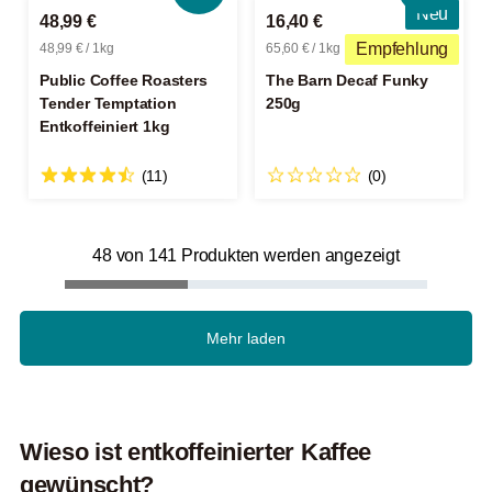
Neu
48,99 €
16,40 €
Empfehlung
48,99 € / 1kg
65,60 € / 1kg
Public Coffee Roasters
The Barn Decaf Funky
Tender Temptation
250g
Entkoffeiniert 1kg
(11)
(0)
48 von 141 Produkten werden angezeigt
Mehr laden
Wieso ist entkoffeinierter Kaffee
gewünscht?