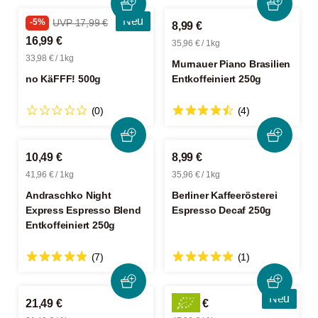
Neu
-5%
UVP 17,99 €
8,99 €
16,99 €
35,96 € / 1kg
33,98 € / 1kg
Murnauer Piano Brasilien
no KäFFF! 500g
Entkoffeiniert 250g
(0)
(4)
10,49 €
8,99 €
41,96 € / 1kg
35,96 € / 1kg
Andraschko Night
Berliner Kaffeerösterei
Express Espresso Blend
Espresso Decaf 250g
Entkoffeiniert 250g
(7)
(1)
Neu
21,49 €
11,99 €