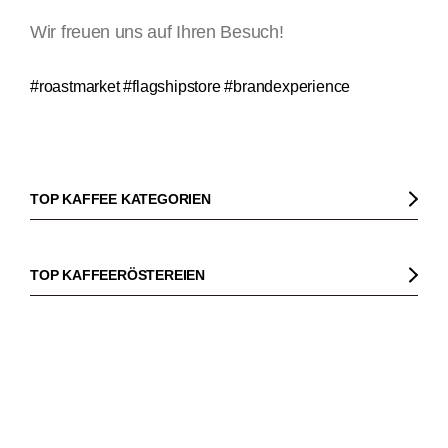
Wir freuen uns auf Ihren Besuch!
#roastmarket #flagshipstore #brandexperience
TOP KAFFEE KATEGORIEN
Kaffee
Kaffeebohnen
TOP KAFFEERÖSTEREIEN
Bio Kaffee
Gorilla
Fairtrade Kaffee
Dinzler
TOP MASCHINEN UND KAFFEEBEREITER
Entkoffeinierter Kaffee
Elbgold
Kaffeemaschinen
Säurearmer Kaffee
Lucaffé
Espressomaschinen
TOP MARKEN
Espresso
Andraschko