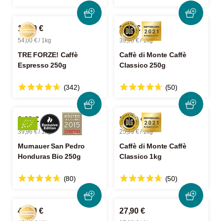
13,50 €
9,99 €
54,00 € / 1kg
39,96 € / 1kg
TRE FORZE! Caffè
Caffè di Monte Caffè
Espresso 250g
Classico 250g
(342)
(50)
9,99 €
25,99 €
39,96 € / 1kg
25,99 € / 1kg
Murnauer San Pedro
Caffè di Monte Caffè
Honduras Bio 250g
Classico 1kg
(80)
(50)
42,90 €
27,90 €