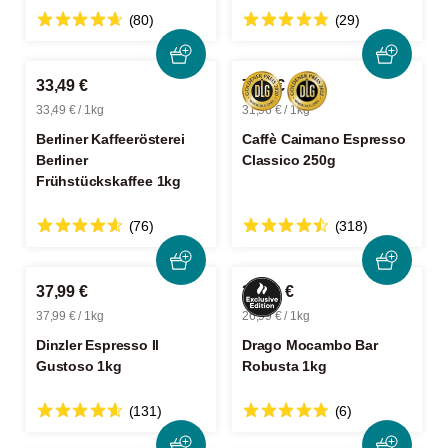
(80)
(29)
33,49 €
7,99 €
33,49 € / 1kg
31,96 € / 1kg
Berliner Kaffeerösterei
Caffè Caimano Espresso
Berliner
Classico 250g
Frühstückskaffee 1kg
(76)
(318)
37,99 €
26,99 €
37,99 € / 1kg
26,99 € / 1kg
Dinzler Espresso Il
Drago Mocambo Bar
Gustoso 1kg
Robusta 1kg
(131)
(6)