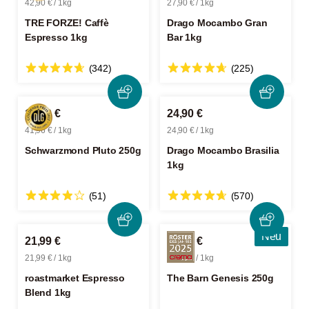
42,90 € / 1kg
27,90 € / 1kg
TRE FORZE! Caffè
Drago Mocambo Gran
Espresso 1kg
Bar 1kg
(342)
(225)
10,49 €
24,90 €
41,96 € / 1kg
24,90 € / 1kg
Schwarzmond Pluto 250g
Drago Mocambo Brasilia
1kg
(51)
(570)
Neu
21,99 €
14,99 €
21,99 € / 1kg
59,96 € / 1kg
roastmarket Espresso
The Barn Genesis 250g
Blend 1kg