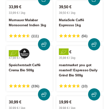
33,99 €
39,50 €
33,99 € / 1kg
39,50 € / 1kg
Murnauer Malabar
MariaSole Caffè
Monsooned Indien 1kg
Espresso 1kg
(111)
(56)
23,99 €
17,99 €
47,98 € / 1kg
35,98 € / 1kg
Speicherstadt Caffè
roastmarket you got
Crema Bio 500g
roasted! Espresso Daily
Grind Bio 500g
(336)
(10)
30,99 €
19,99 €
30,99 € / 1kg
39,98 € / 1kg