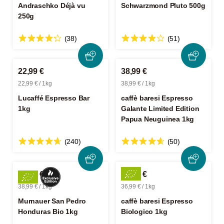
Andraschko Déjà vu
Schwarzmond Pluto 500g
250g
(38)
(51)
22,99 €
38,99 €
22,99 € / 1kg
38,99 € / 1kg
Lucaffé Espresso Bar
caffè baresi Espresso
1kg
Galante Limited Edition
Papua Neuguinea 1kg
(240)
(50)
38,99 €
36,99 €
38,99 € / 1kg
36,99 € / 1kg
Murnauer San Pedro
caffè baresi Espresso
Honduras Bio 1kg
Biologico 1kg