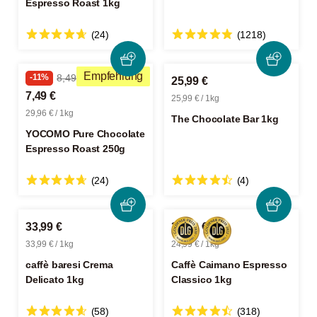
Espresso Roast 1kg
(24)
(1218)
Empfehlung
-11%
8,49 €
25,99 €
7,49 €
25,99 € / 1kg
29,96 € / 1kg
The Chocolate Bar 1kg
YOCOMO Pure Chocolate
Espresso Roast 250g
(24)
(4)
33,99 €
24,99 €
33,99 € / 1kg
24,99 € / 1kg
caffè baresi Crema
Caffè Caimano Espresso
Delicato 1kg
Classico 1kg
(58)
(318)