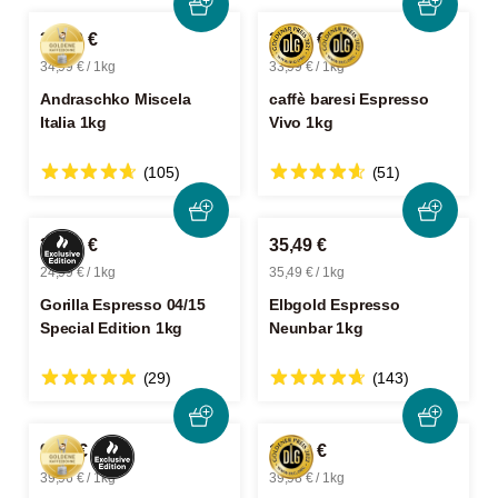
34,99 €
33,99 €
34,99 € / 1kg
33,99 € / 1kg
Andraschko Miscela
caffè baresi Espresso
Italia 1kg
Vivo 1kg
(105)
(51)
24,99 €
35,49 €
24,99 € / 1kg
35,49 € / 1kg
Gorilla Espresso 04/15
Elbgold Espresso
Special Edition 1kg
Neunbar 1kg
(29)
(143)
9,99 €
19,99 €
39,96 € / 1kg
39,98 € / 1kg