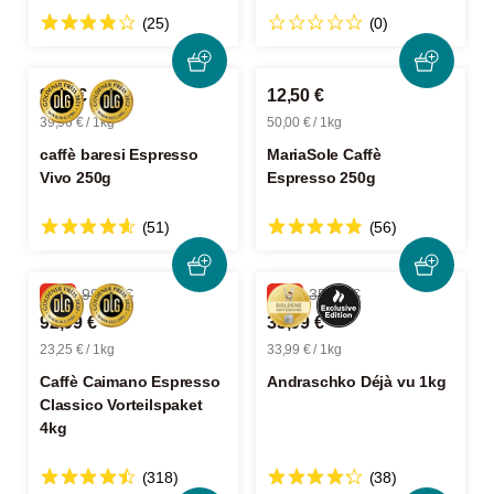
(25)
(0)
9,99 €
12,50 €
39,96 € / 1kg
50,00 € / 1kg
caffè baresi Espresso
MariaSole Caffè
Vivo 250g
Espresso 250g
(51)
(56)
-6%
99,96 €
-5%
35,99 €
92,99 €
33,99 €
23,25 € / 1kg
33,99 € / 1kg
Caffè Caimano Espresso
Andraschko Déjà vu 1kg
Classico Vorteilspaket
4kg
(318)
(38)