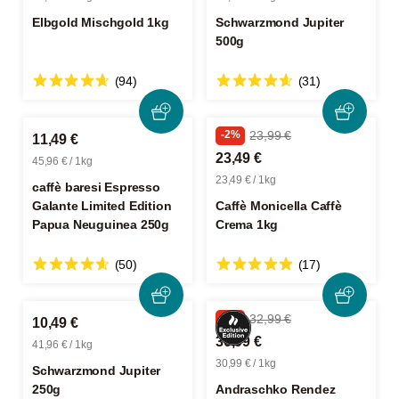
Elbgold Mischgold 1kg
Schwarzmond Jupiter
500g
(94)
(31)
-2%
23,99 €
11,49 €
23,49 €
45,96 € / 1kg
23,49 € / 1kg
caffè baresi Espresso
Galante Limited Edition
Caffè Monicella Caffè
Papua Neuguinea 250g
Crema 1kg
(50)
(17)
-6%
32,99 €
10,49 €
30,99 €
41,96 € / 1kg
30,99 € / 1kg
Schwarzmond Jupiter
250g
Andraschko Rendez