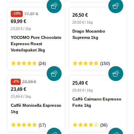
-10%
77,97 €
26,50 €
69,99 €
26,50 € / 1kg
23,33 € / 1kg
Drago Mocambo
YOCOMO Pure Chocolate
Suprema 1kg
Espresso Roast
Vorteilspaket 3kg
(24)
(150)
-2%
23,99 €
25,49 €
23,49 €
25,49 € / 1kg
23,49 € / 1kg
Caffè Caimano Espresso
Caffè Monicella Espresso
Forte 1kg
1kg
(17)
(36)