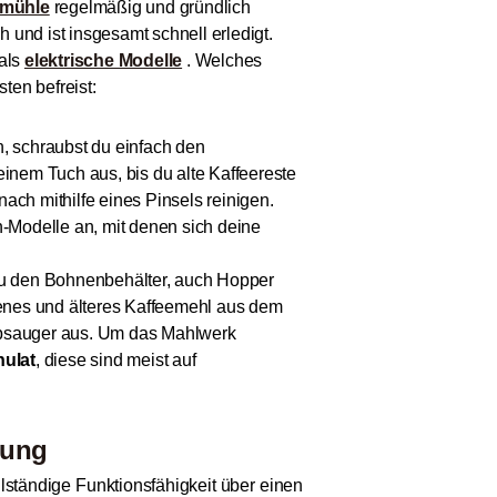
emühle
regelmäßig und gründlich
 und ist insgesamt schnell erledigt.
als
elektrische Modelle
. Welches
ten befreist:
, schraubst du einfach den
nem Tuch aus, bis du alte Kaffeereste
ach mithilfe eines Pinsels reinigen.
n-Modelle an, mit denen sich deine
du den Bohnenbehälter, auch Hopper
enes und älteres Kaffeemehl aus dem
ubsauger aus. Um das Mahlwerk
ulat
, diese sind meist auf
gung
lständige Funktionsfähigkeit über einen