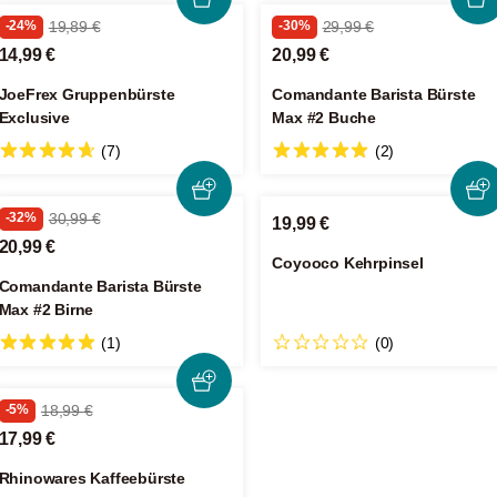
-24%
19,89 €
-30%
29,99 €
14,99 €
20,99 €
JoeFrex Gruppenbürste
Comandante Barista Bürste
Exclusive
Max #2 Buche
(7)
(2)
-32%
30,99 €
19,99 €
20,99 €
Coyooco Kehrpinsel
Comandante Barista Bürste
Max #2 Birne
(1)
(0)
-5%
18,99 €
17,99 €
Rhinowares Kaffeebürste