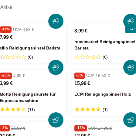
Artikel
Ne
-11%
UVP 8,99 €
8,99 €
7,99 €
roastmarket Reinigungspinsel
cilio Reinigungspinsel Barista
Barista
(0)
(0)
-20%
4,99 €
-3%
UVP 16,50 €
3,99 €
15,99 €
Motta Reinigungsbürste für
ECM Reinigungspinsel Holz
Espressomaschine
(11)
(1)
-3%
25,99 €
-13%
UVP 14,99 €
24,99 €
12,99 €