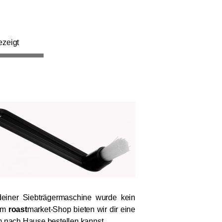
ezeigt
deiner Siebträgermaschine wurde kein
 im
roast
market-Shop bieten wir dir eine
 nach Hause bestellen kannst.