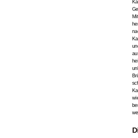
Ka
Ge
Mi
he
na
Ka
un
au
he
un
Br
sc
Ka
wi
be
we
D