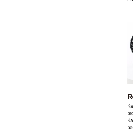
R
Ka
pr
Ka
be