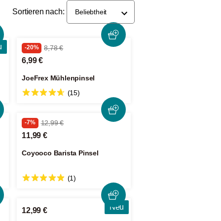
Sortieren nach:
Beliebtheit
u
-20%
8,78 €
6,99 €
JoeFrex Mühlenpinsel
(15)
-7%
12,99 €
11,99 €
Coyooco Barista Pinsel
(1)
Neu
12,99 €