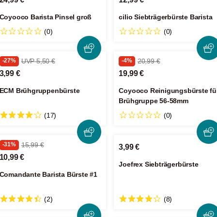
Coyooco Barista Pinsel groß
cilio Siebträgerbürste Barista
(0)
(0)
-27%
UVP 5,50 €
-4%
20,99 €
3,99 €
19,99 €
ECM Brühgruppenbürste
Coyooco Reinigungsbürste fü
Brühgruppe 56-58mm
(17)
(0)
-31%
15,99 €
3,99 €
10,99 €
Joefrex Siebträgerbürste
Comandante Barista Bürste #1
(2)
(8)