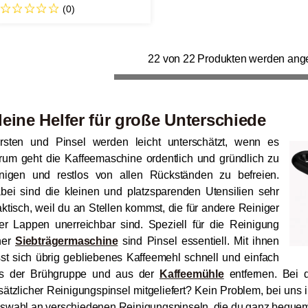
(0)
22 von 22 Produkten werden ang
leine Helfer für große Unterschiede
rsten und Pinsel werden leicht unterschätzt, wenn es
rum geht die Kaffeemaschine ordentlich und gründlich zu
inigen und restlos von allen Rückständen zu befreien.
bei sind die kleinen und platzsparenden Utensilien sehr
aktisch, weil du an Stellen kommst, die für andere Reiniger
er Lappen unerreichbar sind. Speziell für die Reinigung
ner
Siebträgermaschine
sind Pinsel essentiell. Mit ihnen
sst sich übrig gebliebenes Kaffeemehl schnell und einfach
s der Brühgruppe und aus der
Kaffeemühle
entfernen. Bei 
sätzlicher Reinigungspinsel mitgeliefert? Kein Problem, bei uns
swahl an verschiedenen Reinigungspinseln, die du ganz bequem