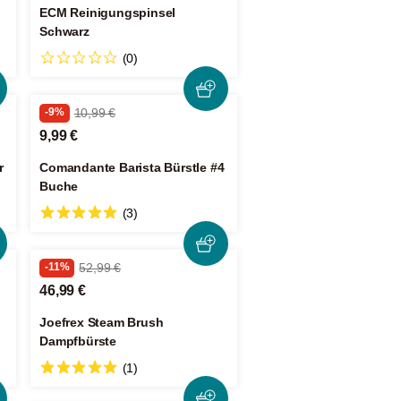
ECM Reinigungspinsel
Schwarz
(0)
-9%
10,99 €
9,99 €
r
Comandante Barista Bürstle #4
Buche
(3)
-11%
52,99 €
46,99 €
Joefrex Steam Brush
Dampfbürste
(1)