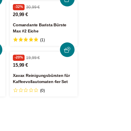
-32%
30,99 €
20,99 €
Comandante Barista Bürste
Max #2 Eiche
(1)
-20%
19,99 €
15,99 €
Xavax Reinigungsbürsten für
Kaffeevollautomaten 4er Set
(0)