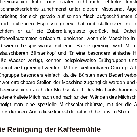
ffeemaschine früher oder später nicht mehr fehlerfrei funkt
schmackserlebnis zunehmend unter diesem Missstand. Ärgerli
tarbeiter, der sich gerade auf seinen frisch aufgeschäumten
rrlich duftenden Espresso gefreut hat und stattdessen mit e
chdem er auf die Zubereitungstaste gedrückt hat. Dabei 
ffeevollautomaten einfach zu erreichen, wenn die Maschine in 
d wieder beispielsweise mit einer Bürste gereinigt wird. Mit 
stauschbaren Bürstenkopf und für eine besonders einfache 
iße Wasser verfügt, können beispielsweise Brühgruppen un
kompliziert gereinigt werden. Mit der verformbaren Concept-Ar
ühgruppe besonders einfach, da die Bürsten nach Bedarf ver
hwer erreichbare Stellen der Maschine zugänglich werden und g
ffeemaschinen auch der Milchschlauch des Milchaufschäumers 
eder erkaltete Milch nach und nach an den Wänden des Milchschla
nötigt man eine spezielle Milchschlauchbürste, mit der die 
rden können. Auch diese findest du natürlich bei uns im Shop.
ie Reinigung der Kaffeemühle