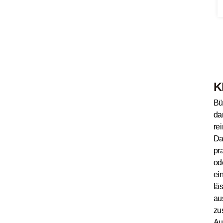
K
Bü
da
re
Da
pr
od
ei
lä
au
zu
Au