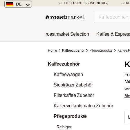
LIEFERUNG 1-2 WERKTAGE
K
DE
Deutschland
Österreich
roastmarket Selection
Kaffee & Espres
Niederlande
Home
Kaffeezubehör
Pflegeprodukte
Kaffee P
K
Kaffeezubehör
Kaffeewaagen
Fü
Mi
Siebträger Zubehör
we
Filterkaffee Zubehör
Me
Kaffeevollautomaten Zubehör
Pflegeprodukte
Reiniger