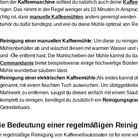
ben der
Kaffeemaschine
solltest du natürlich auch deine
Kaffe
inigen. Das nimmt in der Regel weniger als 10 Minuten in Anspruch
chtig ist, dass
manuelle Kaffeemühlen
anders gereinigt werden 
behör du dafür benötigst, und wie du deine Mühle optimal von Res
Reinigung einer manuellen Kaffeemühle:
Um diese zu reinigen
Mühlenbehälter ab und wäschst diesen mit warmen Wasser und ei
und -Öle entfernt hast. Die Mahlscheiben der Mühle kannst du dan
Commandante
bietet beispielsweise einige hochwertige Bürste
Mühle wunderbar säubern lässt.
Reinigung einer elektrischen Kaffeemühle:
Als erstes kannst 
genannt, mit einem feuchten Tuch auswischen. Um übriggeblieb
Mahlwerk zu entfernen, saugst du dieses einfach mit einem Sta
komplett zu reinigen, benötigst du zusätzlich ein
Reinigungsgran
Getreidebasis.
ie Bedeutung einer regelmäßigen Reini
e regelmäßige Reinigung von Kaffeevollautomaten ist für eine vol