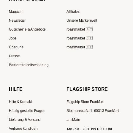
Espressokocher
Rocket Espresso
French Press Kaffee
Lavazza
Magazin
Affiliates
French Press
ECM
Kaffee Geschenksets
Berliner Kaffeerösterei
Newsletter
Unsere Markenwelt
Kaffeemühlen
Melitta
Speicherstadt Kaffee
Gutscheine & Angebote
roastmarket 🇦🇹
Kaffeebereiter
Moccamaster
Jobs
roastmarket 🇩🇪
Supremo
ESE-Padmaschinen
Eureka
Über uns
roastmarket 🇳🇱
Kapselmaschinen
Profitec
Presse
Reisekaffeemaschinen
Hario
Barrierefreiheitserklärung
Gaggia
Lelit
HILFE
FLAGSHIP STORE
Hilfe & Kontakt
Flagship Store Frankfurt
Häufig gestellte Fragen
Stephanstraße 1, 60313 Frankfurt
Lieferung & Versand
am Main
Verträge kündigen
Mo - Sa
8:30 bis 18:00 Uhr