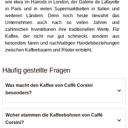
wie etwa im Harrods in London, der Galerie de Lafayette
in Paris und in vielen Supermarktketten in Italien und
weiteren Ländern. Denn noch heute bewahrt das
Unternehmen auch nach so vielen Jahren und
zahlreichen Investitionen ihre traditionellen Werte. Für
Kaffee, der nicht nur gut schmeckt, sondern aus
besonders fairen und nachhaltigen Handelsbeziehungen
zwischen Kaffeebauern und Röster entsteht.
Häufig gestellte Fragen
Was macht den Kaffee von Caffè Corsini
besonders?
Caffè Corsini repräsentiert authentische Kaffeekultur aus
Woher stammen die Kaffeebohnen von Caffè
der Toskana und legt Wert auf die Auswahl bester
Rohkaffees aus der ganzen Welt. Die Rösterei verbindet
Corsini?