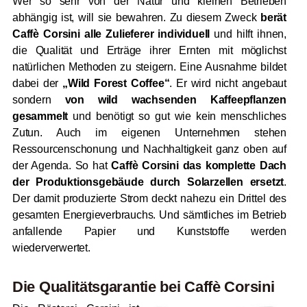
Wer so sehr von der Natur und kleinen Betrieben
abhängig ist, will sie bewahren. Zu diesem Zweck
berät
Caffè Corsini alle Zulieferer individuell
und hilft ihnen,
die Qualität und Erträge ihrer Ernten mit möglichst
natürlichen Methoden zu steigern. Eine Ausnahme bildet
dabei der
„Wild Forest Coffee“
. Er wird nicht angebaut
sondern
von wild wachsenden Kaffeepflanzen
gesammelt
und benötigt so gut wie kein menschliches
Zutun. Auch im eigenen Unternehmen stehen
Ressourcenschonung und Nachhaltigkeit ganz oben auf
der Agenda. So hat
Caffè Corsini das komplette Dach
der Produktionsgebäude durch Solarzellen ersetzt
.
Der damit produzierte Strom deckt nahezu ein Drittel des
gesamten Energieverbrauchs. Und sämtliches im Betrieb
anfallende Papier und Kunststoffe werden
wiederverwertet.
Die Qualitätsgarantie bei Caffè Corsini