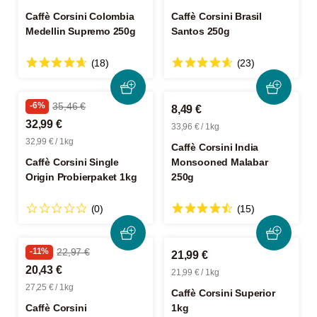
Caffè Corsini Colombia
Caffè Corsini Brasil
Medellin Supremo 250g
Santos 250g
(18)
(23)
-6%
35,46 €
8,49 €
32,99 €
33,96 € / 1kg
32,99 € / 1kg
Caffè Corsini India
Caffè Corsini Single
Monsooned Malabar
Origin Probierpaket 1kg
250g
(0)
(15)
-11%
22,97 €
21,99 €
20,43 €
21,99 € / 1kg
27,25 € / 1kg
Caffè Corsini Superior
Caffè Corsini
1kg