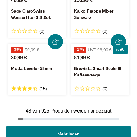
48,99 €
153,99 €
Sage ClaroSwiss
Kalko Frappe Mixer
Wasserfilter 3 Stück
Schwarz
(0)
(0)
Neu
-39%
50,99 €
-17%
UVP 98,90 €
30,99 €
81,99 €
Motta Leveler 58mm
Brewista Smart Scale III
Kaffeewaage
(15)
(0)
48 von 925 Produkten werden angezeigt
Mehr laden