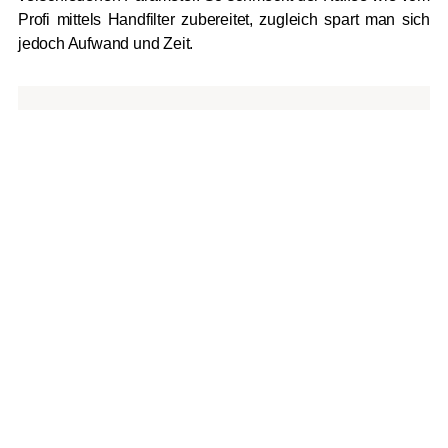
Profi mittels Handfilter zubereitet, zugleich spart man sich
jedoch Aufwand und Zeit.
Wusstest du schon?
Die Chemex Karaffe ist so
ästhetisch, dass sie sogar im New Yorker Museum of
Modern Art steht. Zudem hat das Illinois Institute of
Technology den Kaffeebereiter von Chemex als eines
der 100 am besten gestalteten Produkte der Moderne
ausgezeichnet.
Nicht zu unterschätzen: passende
Tassen, Becher und Gläser
Wer also mit dem Hario V60, der Karaffe von Chemex, dem
Moccamaster oder jeder anderen erdenklichen Variante
eines Kaffeebereiters köstliche Kaffees zubereitet, sollte
diesen auch entsprechend
servieren oder selber