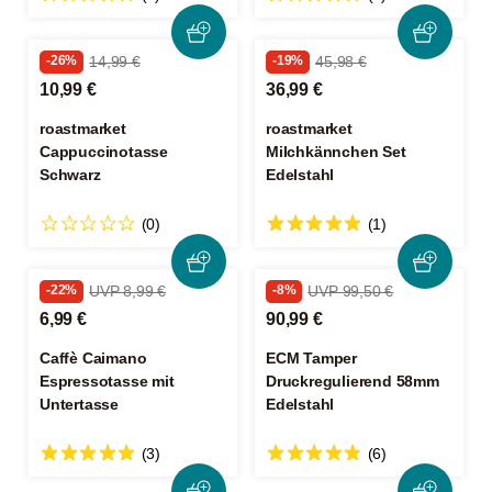
-26%
14,99 €
-19%
45,98 €
10,99 €
36,99 €
roastmarket
roastmarket
Cappuccinotasse
Milchkännchen Set
Schwarz
Edelstahl
(0)
(1)
-22%
UVP 8,99 €
-8%
UVP 99,50 €
6,99 €
90,99 €
Caffè Caimano
ECM Tamper
Espressotasse mit
Druckregulierend 58mm
Untertasse
Edelstahl
(3)
(6)