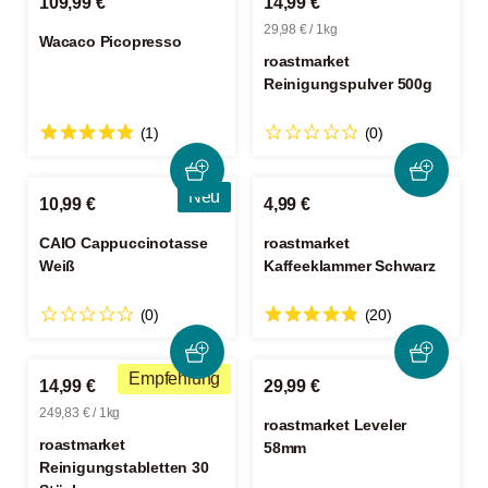
109,99 €
14,99 €
29,98 € / 1kg
Wacaco Picopresso
roastmarket
Reinigungspulver 500g
(1)
(0)
Neu
10,99 €
4,99 €
CAIO Cappuccinotasse
roastmarket
Weiß
Kaffeeklammer Schwarz
(0)
(20)
Empfehlung
14,99 €
29,99 €
249,83 € / 1kg
roastmarket Leveler
roastmarket
58mm
Reinigungstabletten 30