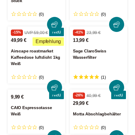
Stück
(0)
(0)
Neu
-15%
UVP 59,00 €
-41%
23,99 €
49,99 €
13,99 €
Empfehlung
Airscape roastmarket
Sage ClaroSwiss
Kaffeedose luftdicht 1kg
Wasserfilter
Weiß
(0)
(1)
Neu
Neu
-26%
40,99 €
9,99 €
29,99 €
CAIO Espressotasse
Weiß
Motta Abschlagbehälter
(0)
(0)