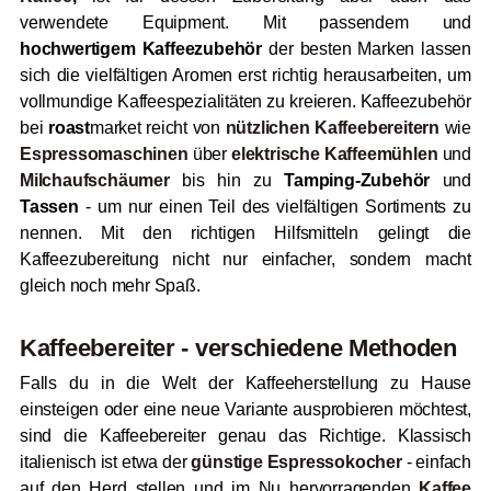
verwendete Equipment. Mit passendem und
hochwertigem Kaffeezubehör
der besten Marken lassen
sich die vielfältigen Aromen erst richtig herausarbeiten, um
vollmundige Kaffeespezialitäten zu kreieren. Kaffeezubehör
bei
roast
market reicht
von
nützlichen Kaffeebereitern
wie
Espressomaschinen
über
elektrische Kaffeemühlen
und
Milchaufschäumer
bis
hin zu
Tamping-Zubehör
und
Tassen
- um nur einen Teil des vielfältigen Sortiments zu
nennen. Mit den richtigen Hilfsmitteln gelingt die
Kaffeezubereitung nicht nur einfacher, sondern macht
gleich noch mehr Spaß.
Kaffeebereiter - verschiedene Methoden
Falls du in die Welt der Kaffeeherstellung zu Hause
einsteigen oder eine neue Variante ausprobieren möchtest,
sind die Kaffeebereiter genau das Richtige. Klassisch
italienisch ist etwa
der
günstige Espressokocher
- einfach
auf den Herd stellen und im Nu hervorragenden
Kaffee