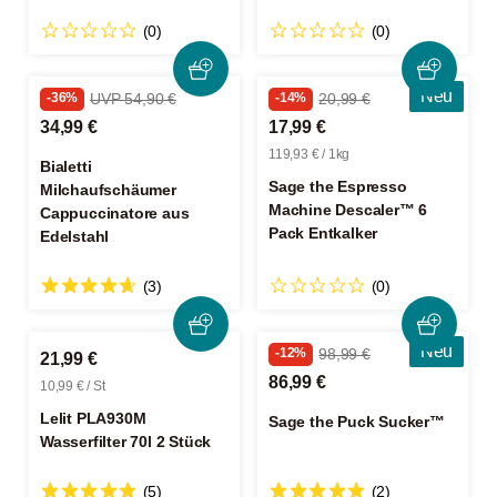
(0)
(0)
Neu
-36%
UVP 54,90 €
-14%
20,99 €
34,99 €
17,99 €
119,93 € / 1kg
Bialetti
Sage the Espresso
Milchaufschäumer
Machine Descaler™ 6
Cappuccinatore aus
Pack Entkalker
Edelstahl
(3)
(0)
Neu
-12%
98,99 €
21,99 €
86,99 €
10,99 € / St
Lelit PLA930M
Sage the Puck Sucker™
Wasserfilter 70l 2 Stück
(5)
(2)