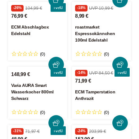
Neu
-26%
104,99 €
-18%
UVP 10,99 €
76,99 €
8,99 €
ECM Abschlagbox
roastmarket
Edelstahl
Espressokännchen
100ml Edelstahl
(0)
(0)
Neu
Neu
-14%
UVP 84,50 €
148,99 €
71,99 €
Varia AURA Smart
Wasserkocher 800ml
ECM Tamperstation
Schwarz
Anthrazit
(0)
(0)
Neu
-31%
71,97 €
-24%
203,99 €