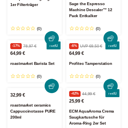
Sage the Espresso
1er Filterträger
Machine Descaler™ 12
Pack Entkalker
(0)
(0)
Neu
Neu
-17%
78,97 €
-6%
UVP 69,50 €
64,99 €
64,99 €
roastmarket Barista Set
Profitec Tamperstation
(0)
(0)
Neu
-42%
44,99 €
32,99 €
25,99 €
roastmarket ceramics
Cappuccinotasse PURE
ECM AquaAroma Crema
200ml
Saugkartusche für
Aroma-Ring 2er Set