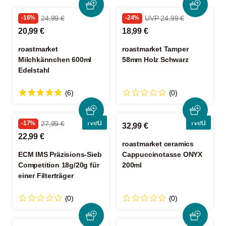
-16%
24,99 €
-24%
UVP 24,99 €
20,99 €
18,99 €
roastmarket
roastmarket Tamper
Milchkännchen 600ml
58mm Holz Schwarz
Edelstahl
(6)
(0)
Neu
Neu
-17%
27,99 €
32,99 €
22,99 €
roastmarket ceramics
ECM IMS Präzisions-Sieb
Cappuccinotasse ONYX
Competition 18g/20g für
200ml
einer Filterträger
(0)
(0)