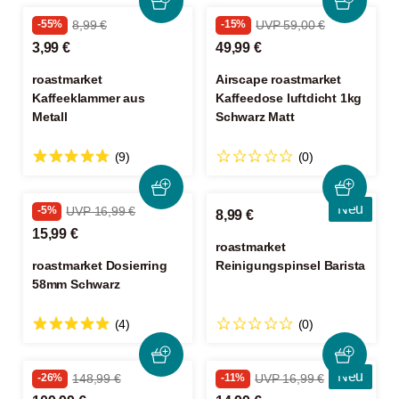
-55%
8,99 €
-15%
UVP 59,00 €
3,99 €
49,99 €
roastmarket
Airscape roastmarket
Kaffeeklammer aus
Kaffeedose luftdicht 1kg
Metall
Schwarz Matt
(9)
(0)
Neu
-5%
UVP 16,99 €
8,99 €
15,99 €
roastmarket
roastmarket Dosierring
Reinigungspinsel Barista
58mm Schwarz
(4)
(0)
Neu
-26%
148,99 €
-11%
UVP 16,99 €