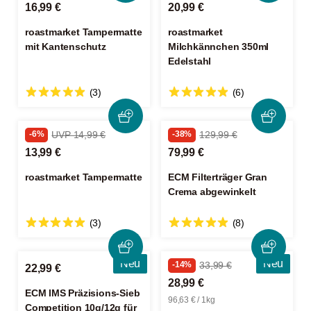
16,99 €
20,99 €
roastmarket Tampermatte
roastmarket
mit Kantenschutz
Milchkännchen 350ml
Edelstahl
(3)
(6)
-6%
UVP 14,99 €
-38%
129,99 €
13,99 €
79,99 €
roastmarket Tampermatte
ECM Filterträger Gran
Crema abgewinkelt
(3)
(8)
Neu
Neu
-14%
33,99 €
22,99 €
28,99 €
ECM IMS Präzisions-Sieb
96,63 € / 1kg
Competition 10g/12g für