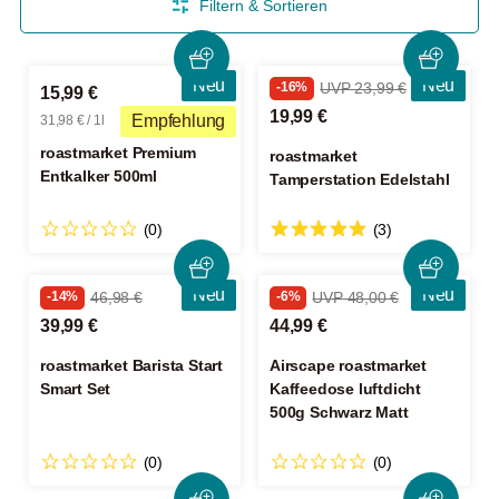
Filtern & Sortieren
Neu
Neu
-16%
UVP 23,99 €
15,99 €
19,99 €
Empfehlung
31,98 € / 1l
roastmarket Premium
roastmarket
Entkalker 500ml
Tamperstation Edelstahl
(0)
(3)
Neu
Neu
-14%
46,98 €
-6%
UVP 48,00 €
39,99 €
44,99 €
roastmarket Barista Start
Airscape roastmarket
Smart Set
Kaffeedose luftdicht
500g Schwarz Matt
(0)
(0)