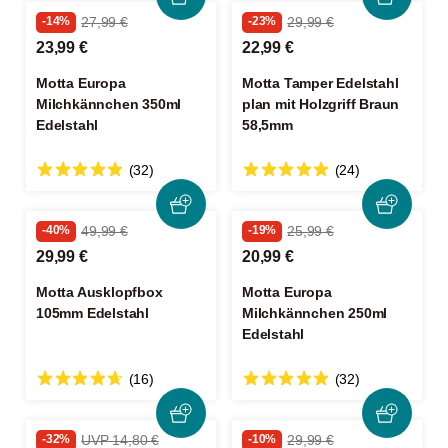
-14%
27,99 €
-23%
29,99 €
23,99 €
22,99 €
Motta Europa
Motta Tamper Edelstahl
Milchkännchen 350ml
plan mit Holzgriff Braun
Edelstahl
58,5mm
(32)
(24)
-40%
49,99 €
-19%
25,99 €
29,99 €
20,99 €
Motta Ausklopfbox
Motta Europa
105mm Edelstahl
Milchkännchen 250ml
Edelstahl
(16)
(32)
-32%
UVP 14,80 €
-10%
29,99 €