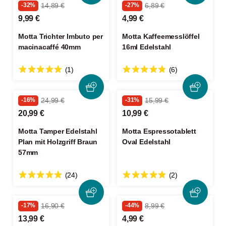
-32%
14,89 €
-27%
6,89 €
9,99 €
4,99 €
Motta Trichter Imbuto per
Motta Kaffeemesslöffel
macinacaffé 40mm
16ml Edelstahl
(1)
(6)
-16%
24,99 €
-31%
15,99 €
20,99 €
10,99 €
Motta Tamper Edelstahl
Motta Espressotablett
Plan mit Holzgriff Braun
Oval Edelstahl
57mm
(24)
(2)
-17%
16,90 €
-44%
8,99 €
13,99 €
4,99 €