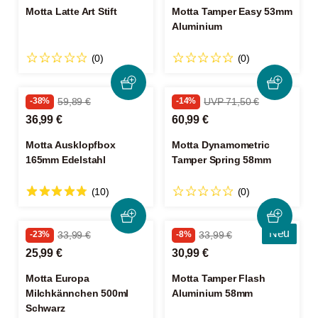
Motta Latte Art Stift
Motta Tamper Easy 53mm
Aluminium
(0)
(0)
-38%
59,89 €
-14%
UVP 71,50 €
36,99 €
60,99 €
Motta Ausklopfbox
Motta Dynamometric
165mm Edelstahl
Tamper Spring 58mm
(10)
(0)
Neu
-23%
33,99 €
-8%
33,99 €
25,99 €
30,99 €
Motta Europa
Motta Tamper Flash
Milchkännchen 500ml
Aluminium 58mm
Schwarz