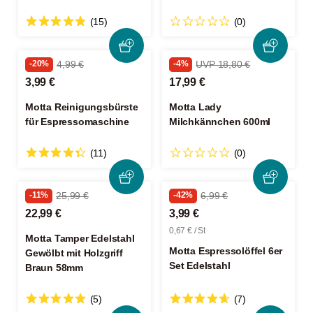
(15)
(0)
-20%
4,99 €
-4%
UVP 18,80 €
3,99 €
17,99 €
Motta Reinigungsbürste
Motta Lady
für Espressomaschine
Milchkännchen 600ml
(11)
(0)
-11%
25,99 €
-42%
6,99 €
22,99 €
3,99 €
0,67 € / St
Motta Tamper Edelstahl
Motta Espressolöffel 6er
Gewölbt mit Holzgriff
Set Edelstahl
Braun 58mm
(5)
(7)