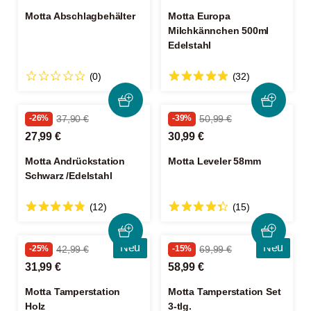
Motta Abschlagbehälter
Motta Europa
Milchkännchen 500ml
Edelstahl
(0)
(32)
-26%
37,90 €
-39%
50,99 €
27,99 €
30,99 €
Motta Andrückstation
Motta Leveler 58mm
Schwarz /Edelstahl
(12)
(15)
Neu
Neu
-25%
42,99 €
-15%
69,99 €
31,99 €
58,99 €
Motta Tamperstation
Motta Tamperstation Set
Holz
3-tlg.