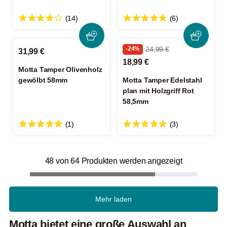
(14)
(6)
-24%
24,99 €
31,99 €
18,99 €
Motta Tamper Olivenholz
gewölbt 58mm
Motta Tamper Edelstahl
plan mit Holzgriff Rot
58,5mm
(1)
(3)
48 von 64 Produkten werden angezeigt
Mehr laden
Motta bietet eine große Auswahl an