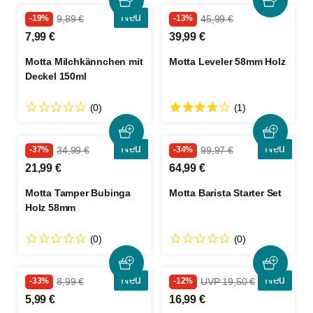
Neu
-19%
9,89 €
-13%
45,99 €
7,99 €
39,99 €
Motta Milchkännchen mit
Motta Leveler 58mm Holz
Deckel 150ml
(0)
(1)
Neu
Neu
-37%
34,99 €
-34%
99,97 €
21,99 €
64,99 €
Motta Tamper Bubinga
Motta Barista Starter Set
Holz 58mm
(0)
(0)
Neu
Neu
-33%
8,99 €
-12%
UVP 19,50 €
5,99 €
16,99 €