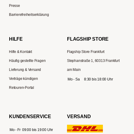
Kapselmaschinen
Profitec
Presse
Reisekaffeemaschinen
Hario
Barrierefreiheitserklärung
Gaggia
Lelit
HILFE
FLAGSHIP STORE
Hilfe & Kontakt
Flagship Store Frankfurt
Häufig gestellte Fragen
Stephanstraße 1, 60313 Frankfurt
Lieferung & Versand
am Main
Verträge kündigen
Mo - Sa
8:30 bis 18:00 Uhr
Retouren-Portal
KUNDENSERVICE
VERSAND
Mo - Fr
09:00 bis 19:00 Uhr