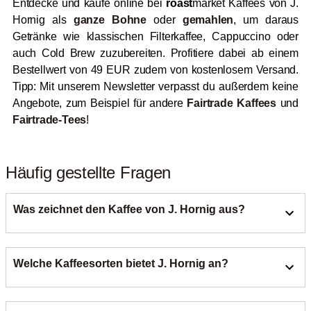
Entdecke und kaufe online bei
roast
market Kaffees von J.
Hornig als
ganze Bohne
oder
gemahlen
, um daraus
Getränke wie klassischen Filterkaffee, Cappuccino oder
auch Cold Brew zuzubereiten. Profitiere dabei ab einem
Bestellwert von 49 EUR zudem von kostenlosem Versand.
Tipp: Mit unserem Newsletter verpasst du außerdem keine
Angebote, zum Beispiel für andere
Fairtrade Kaffees
und
Fairtrade-Tees
!
Häufig gestellte Fragen
Was zeichnet den Kaffee von J. Hornig aus?
Die Kaffeerösterei J. Hornig aus Graz steht für Qualität und
Welche Kaffeesorten bietet J. Hornig an?
handwerkliche Langzeitröstung. Ausgewählte Rohkaffees
werden bei vergleichsweise niedrigen Temperaturen über
einen längeren Zeitraum in der Trommel geröstet, damit
J. Hornig bietet ein breites Spektrum an Kaffees von