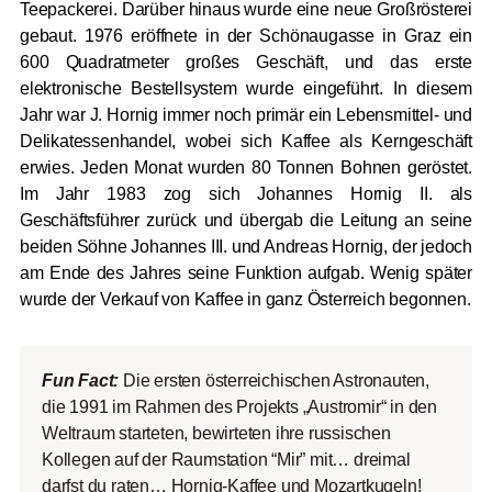
Teepackerei. Darüber hinaus wurde eine neue Großrösterei
gebaut. 1976 eröffnete in der Schönaugasse in Graz ein
600 Quadratmeter großes Geschäft, und das erste
elektronische Bestellsystem wurde eingeführt. In diesem
Jahr war J. Hornig immer noch primär ein Lebensmittel- und
Delikatessenhandel, wobei sich Kaffee als Kerngeschäft
erwies. Jeden Monat wurden 80 Tonnen Bohnen geröstet.
Im Jahr 1983 zog sich Johannes Hornig II. als
Geschäftsführer zurück und übergab die Leitung an seine
beiden Söhne Johannes III. und Andreas Hornig, der jedoch
am Ende des Jahres seine Funktion aufgab. Wenig später
wurde der Verkauf von Kaffee in ganz Österreich begonnen.
Fun Fact:
Die ersten österreichischen Astronauten,
die 1991 im Rahmen des Projekts „Austromir“ in den
Weltraum starteten, bewirteten ihre russischen
Kollegen auf der Raumstation “Mir” mit… dreimal
darfst du raten… Hornig-Kaffee und Mozartkugeln!