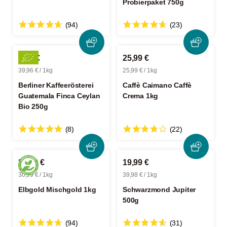
Probierpaket 750g
(94)
(23)
9,99 €
25,99 €
39,96 € / 1kg
25,99 € / 1kg
Berliner Kaffeerösterei
Caffè Caimano Caffè
Guatemala Finca Ceylan
Crema 1kg
Bio 250g
(8)
(22)
30,99 €
19,99 €
30,99 € / 1kg
39,98 € / 1kg
Elbgold Mischgold 1kg
Schwarzmond Jupiter
500g
(94)
(31)