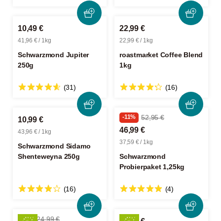
10,49 €
22,99 €
41,96 € / 1kg
22,99 € / 1kg
Schwarzmond Jupiter
roastmarket Coffee Blend
250g
1kg
(31)
(16)
-11%
52,95 €
10,99 €
46,99 €
43,96 € / 1kg
37,59 € / 1kg
Schwarzmond Sidamo
Shenteweyna 250g
Schwarzmond
Probierpaket 1,25kg
(16)
(4)
-4%
24,99 €