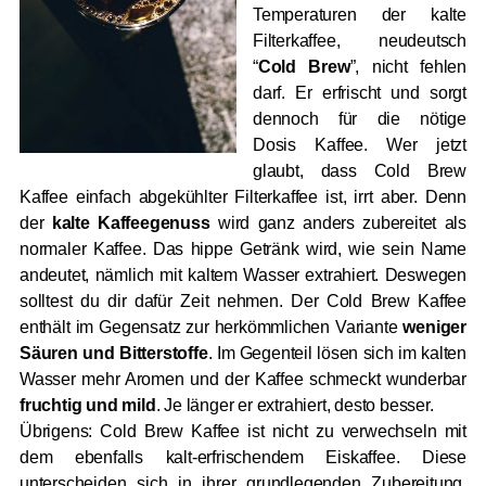
Temperaturen der kalte
Filterkaffee, neudeutsch
“
Cold Brew
”, nicht fehlen
darf. Er erfrischt und sorgt
dennoch für die nötige
Dosis Kaffee. Wer jetzt
glaubt, dass Cold Brew
Kaffee einfach abgekühlter Filterkaffee ist, irrt aber. Denn
der
kalte Kaffeegenuss
wird ganz anders zubereitet als
normaler Kaffee. Das hippe Getränk wird, wie sein Name
andeutet, nämlich mit kaltem Wasser extrahiert. Deswegen
solltest du dir dafür Zeit nehmen. Der Cold Brew Kaffee
enthält im Gegensatz zur herkömmlichen Variante
weniger
Säuren und Bitterstoffe
. Im Gegenteil lösen sich im kalten
Wasser mehr Aromen und der Kaffee schmeckt wunderbar
fruchtig und mild
. Je länger er extrahiert, desto besser.
Übrigens: Cold Brew Kaffee ist nicht zu verwechseln mit
dem ebenfalls kalt-erfrischendem Eiskaffee. Diese
unterscheiden sich in ihrer grundlegenden Zubereitung.