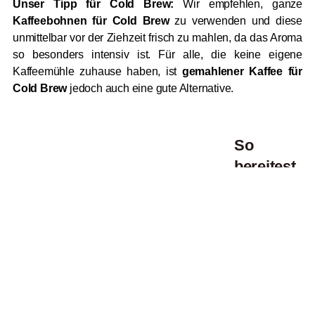
Unser Tipp für Cold Brew:
Wir empfehlen, ganze
Kaffeebohnen für Cold Brew
zu verwenden und diese
unmittelbar vor der Ziehzeit frisch zu mahlen, da das Aroma
so besonders intensiv ist. Für alle, die keine eigene
Kaffeemühle zuhause haben, ist
gemahlener Kaffee für
Cold Brew
jedoch auch eine gute Alternative.
So
bereitest
du
deinen
Cold
Brew
Kaffee zu
Um deinen
eigenen
Cold