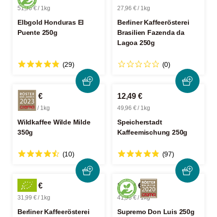
51,96 € / 1kg
27,96 € / 1kg
Elbgold Honduras El
Berliner Kaffeerösterei
Puente 250g
Brasilien Fazenda da
Lagoa 250g
(29)
(0)
12,99 €
12,49 €
37,11 € / 1kg
49,96 € / 1kg
Wildkaffee Wilde Milde
Speicherstadt
350g
Kaffeemischung 250g
(10)
(97)
31,99 €
10,49 €
31,99 € / 1kg
41,96 € / 1kg
Berliner Kaffeerösterei
Supremo Don Luis 250g