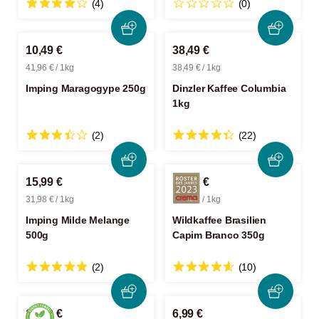
(4)
(0)
10,49 €
38,49 €
41,96 € / 1kg
38,49 € / 1kg
Imping Maragogype 250g
Dinzler Kaffee Columbia
1kg
(2)
(22)
15,99 €
11,99 €
31,98 € / 1kg
34,26 € / 1kg
Imping Milde Melange
Wildkaffee Brasilien
500g
Capim Branco 350g
(2)
(10)
12,99 €
6,99 €