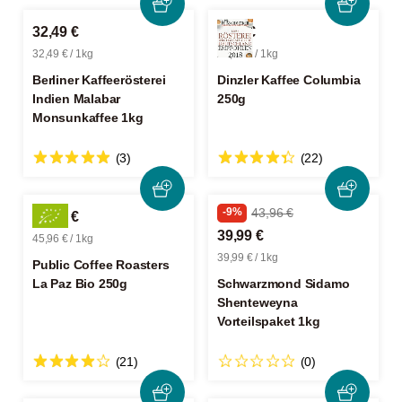
32,49 €
9,99 €
32,49 € / 1kg
39,96 € / 1kg
Berliner Kaffeerösterei
Dinzler Kaffee Columbia
Indien Malabar
250g
Monsunkaffee 1kg
(3)
(22)
-9%
43,96 €
11,49 €
39,99 €
45,96 € / 1kg
39,99 € / 1kg
Public Coffee Roasters
La Paz Bio 250g
Schwarzmond Sidamo
Shenteweyna
Vorteilspaket 1kg
(21)
(0)