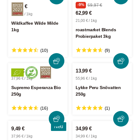
-9%
69,97 €
33,99 €
62,99 €
33,99 € / 1kg
21,00 € / 1kg
Wildkaffee Wilde Milde
1kg
roastmarket Blends
Probierpaket 3kg
(10)
(9)
9,49 €
13,99 €
37,96 € / 1kg
55,96 € / 1kg
Supremo Esperanza Bio
Lykke Peru Snövatten
250g
250g
(16)
(1)
Neu
9,49 €
34,99 €
37,96 € / 1kg
34,99 € / 1kg