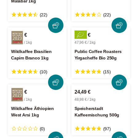
Malabar 1kg
(22)
(22)
30,99 €
11,99 €
30,99 € / 1kg
47,96 € / 1kg
Wildkaffee Brasilien
Public Coffee Roasters
Capim Branco 1kg
Yirgacheffe Bio 250g
(10)
(15)
36,99 €
24,49 €
36,99 € / 1kg
48,98 € / 1kg
Wildkaffee Äthiopien
Speicherstadt
West Arsi 1kg
Kaffeemischung 500g
(0)
(97)