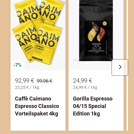
-7%
92,99 €
24,99 €
2
99,96 €
23,25 € / 1kg
24,99 € / 1kg
2
Caffè Caimano
Gorilla Espresso
Espresso Classico
04/15 Special
B
Vorteilspaket 4kg
Edition 1kg