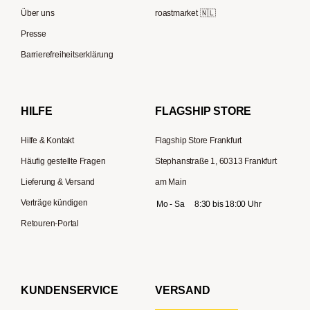
ESE-Padmaschinen
Eureka
Über uns
roastmarket 🇳🇱
Kapselmaschinen
Profitec
Presse
Reisekaffeemaschinen
Hario
Barrierefreiheitserklärung
Gaggia
Lelit
HILFE
FLAGSHIP STORE
Hilfe & Kontakt
Flagship Store Frankfurt
Häufig gestellte Fragen
Stephanstraße 1, 60313 Frankfurt
Lieferung & Versand
am Main
Verträge kündigen
Mo - Sa
8:30 bis 18:00 Uhr
Retouren-Portal
KUNDENSERVICE
VERSAND