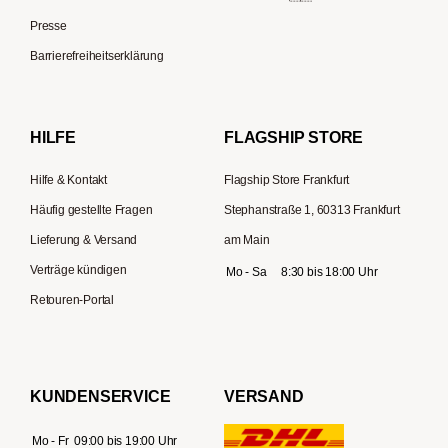
Kapselmaschinen
Profitec
Presse
Reisekaffeemaschinen
Hario
Barrierefreiheitserklärung
Gaggia
Lelit
HILFE
FLAGSHIP STORE
Hilfe & Kontakt
Flagship Store Frankfurt
Häufig gestellte Fragen
Stephanstraße 1, 60313 Frankfurt
Lieferung & Versand
am Main
Verträge kündigen
Mo - Sa
8:30 bis 18:00 Uhr
Retouren-Portal
KUNDENSERVICE
VERSAND
Mo - Fr
09:00 bis 19:00 Uhr