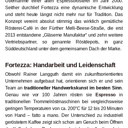
Übernahme einer alten Espressorösterei im Jahr 2000.
Seither durchlief Fortezza eine dynamische Entwicklung
und steht heute längst nicht mehr nur für Tradition. Das
Konzept vereint absolut stimmig das wirklich gemütliche
Rösterei-Café in der Fürther Melli-Beese-Straße, die erst
2013 entstandene „Gläserne Manufaktur“ und zehn weitere
Vertriebspartner, so genannte Röstdepots, in ganz
Süddeutschland unter dem gemeinsamen Dach der Marke.
Fortezza: Handarbeit und Leidenschaft
Obwohl Rainer Langguth damit ein zukunftsorientiertes
Unternehmen aufgebaut hat, orientieren sich er und sein
Team an
traditioneller Handwerkskunst im besten Sinn
.
Genau wie vor 100 Jahren rösten sie
Espresso
in
traditionellen Trommelröstmaschinen bei vergleichsweise
geringen Temperaturen von ca. 200°C für 12 bis 20 Minuten
von Hand – fatto a mano. Der Unterschied zu industriell
geröstetem Kaffee zeigt sich schon am Geruch beim Öffnen