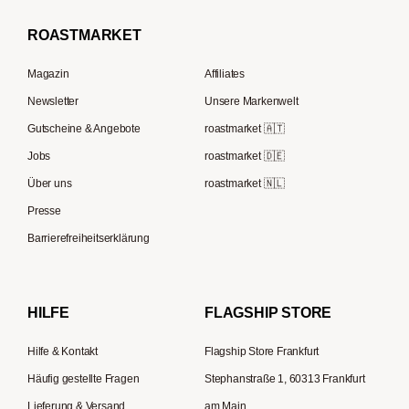
Borbone
Filterkaffeemaschinen
Beem
Kaffeebohnen für Vollautomaten
ROAST
MARKET
Tre Forze
Espressokocher
Rocket Espresso
French Press Kaffee
Lavazza
Magazin
Affiliates
French Press
ECM
Kaffee Geschenksets
Berliner Kaffeerösterei
Newsletter
Unsere Markenwelt
Kaffeemühlen
Melitta
Speicherstadt Kaffee
Gutscheine & Angebote
roastmarket 🇦🇹
Kaffeebereiter
Moccamaster
Jobs
roastmarket 🇩🇪
Supremo
ESE-Padmaschinen
Eureka
Über uns
roastmarket 🇳🇱
Kapselmaschinen
Profitec
Presse
Reisekaffeemaschinen
Hario
Barrierefreiheitserklärung
Gaggia
Lelit
HILFE
FLAGSHIP STORE
Hilfe & Kontakt
Flagship Store Frankfurt
Häufig gestellte Fragen
Stephanstraße 1, 60313 Frankfurt
Lieferung & Versand
am Main