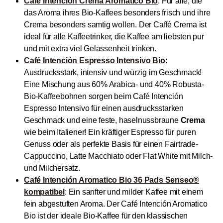
Café Intención Crema Aromatico Bio
: Für alle, die
das Aroma ihres Bio-Kaffees besonders frisch und ihre
Crema besonders samtig wollen. Der Caffè Crema ist
ideal für alle Kaffeetrinker, die Kaffee am liebsten pur
und mit extra viel Gelassenheit trinken.
Café Intención Espresso Intensivo Bio
:
Ausdrucksstark, intensiv und würzig im Geschmack!
Eine Mischung aus 60% Arabica- und 40% Robusta-
Bio-Kaffeebohnen sorgen beim Café Intención
Espresso Intensivo für einen ausdrucksstarken
Geschmack und eine feste, haselnussbraune
Crema
wie beim Italiener! Ein kräftiger Espresso für puren
Genuss oder als perfekte Basis für einen Fairtrade-
Cappuccino, Latte Macchiato oder Flat White mit Milch-
und Milchersatz.
Café Intención Aromatico Bio 36 Pads Senseo®
kompatibel
: Ein sanfter und milder Kaffee mit einem
fein abgestuften Aroma. Der Café Intención Aromatico
Bio ist der ideale Bio-Kaffee für den klassischen