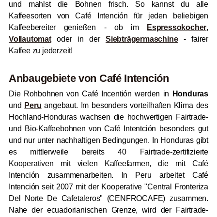
und mahlst die Bohnen frisch. So kannst du alle
Kaffeesorten von Café Intención für jeden beliebigen
Kaffeebereiter genießen - ob im
Espressokocher
,
Vollautomat
oder in der
Siebträgermaschine
- fairer
Kaffee zu jederzeit!
Anbaugebiete von Café Intención
Die Rohbohnen von Café Incentión werden in
Honduras
und
Peru
angebaut. Im besonders vorteilhaften Klima des
Hochland-Honduras wachsen die hochwertigen Fairtrade-
und Bio-Kaffeebohnen von Café Intentción besonders gut
und nur unter nachhaltigen Bedingungen. In Honduras gibt
es mittlerweile bereits 40 Fairtrade-zertifizierte
Kooperativen mit vielen Kaffeefarmen, die mit Café
Intención zusammenarbeiten. In Peru arbeitet Café
Intención seit 2007 mit der Kooperative "Central Fronteriza
Del Norte De Cafetaleros" (CENFROCAFE) zusammen.
Nahe der ecuadorianischen Grenze, wird der Fairtrade-