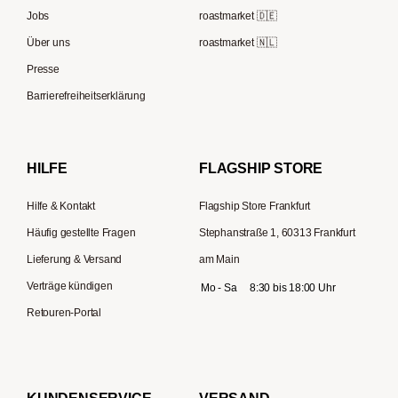
Moccamaster
Jobs
roastmarket 🇩🇪
Supremo
ESE-Padmaschinen
Eureka
Über uns
roastmarket 🇳🇱
Kapselmaschinen
Profitec
Presse
Reisekaffeemaschinen
Hario
Barrierefreiheitserklärung
Gaggia
Lelit
HILFE
FLAGSHIP STORE
Hilfe & Kontakt
Flagship Store Frankfurt
Häufig gestellte Fragen
Stephanstraße 1, 60313 Frankfurt
Lieferung & Versand
am Main
Verträge kündigen
Mo - Sa
8:30 bis 18:00 Uhr
Retouren-Portal