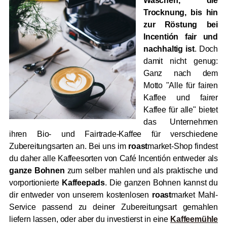
Waschen, die
Trocknung, bis hin
zur Röstung bei
Incentión fair und
nachhaltig ist
. Doch
damit nicht genug:
Ganz nach dem
Motto "Alle für fairen
Kaffee und fairer
Kaffee für alle" bietet
das Unternehmen
ihren Bio- und Fairtrade-Kaffee für verschiedene
Zubereitungsarten an. Bei uns im
roast
market-Shop findest
du daher alle Kaffeesorten von Café Incentión entweder als
ganze Bohnen
zum selber mahlen und als praktische und
vorportionierte
Kaffeepads
. Die ganzen Bohnen kannst du
dir entweder von unserem kostenlosen
roast
market Mahl-
Service passend zu deiner Zubereitungsart gemahlen
liefern lassen, oder aber du investierst in eine
Kaffeemühle