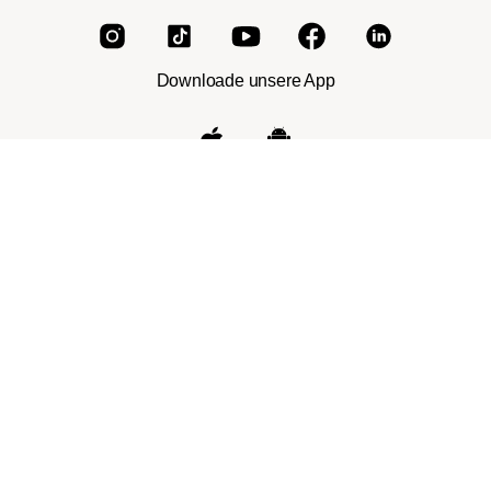
Downloade unsere App
Impressum
|
AGB
|
Datenschutz
|
Cookies
|
Verbraucherinformation
|
Widerrufsbelehrung
*Das Markenzeichen Nespresso® ist nicht im Besitz der
Roast Market GmbH oder anderen dieser Firma
angeschlossenen Gesellschaften.