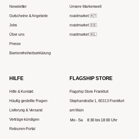
ECM
Kaffee Geschenksets
Berliner Kaffeerösterei
Newsletter
Unsere Markenwelt
Kaffeemühlen
Melitta
Speicherstadt Kaffee
Gutscheine & Angebote
roastmarket 🇦🇹
Kaffeebereiter
Moccamaster
Jobs
roastmarket 🇩🇪
Supremo
ESE-Padmaschinen
Eureka
Über uns
roastmarket 🇳🇱
Kapselmaschinen
Profitec
Presse
Reisekaffeemaschinen
Hario
Barrierefreiheitserklärung
Gaggia
Lelit
HILFE
FLAGSHIP STORE
Hilfe & Kontakt
Flagship Store Frankfurt
Häufig gestellte Fragen
Stephanstraße 1, 60313 Frankfurt
Lieferung & Versand
am Main
Verträge kündigen
Mo - Sa
8:30 bis 18:00 Uhr
Retouren-Portal