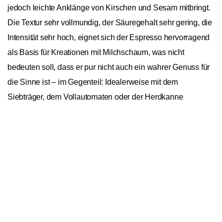
jedoch leichte Anklänge von Kirschen und Sesam mitbringt.
Die Textur sehr vollmundig, der Säuregehalt sehr gering, die
Intensität sehr hoch, eignet sich der Espresso hervorragend
als Basis für Kreationen mit Milchschaum, was nicht
bedeuten soll, dass er pur nicht auch ein wahrer Genuss für
die Sinne ist – im Gegenteil: Idealerweise mit dem
Siebträger, dem Vollautomaten oder der Herdkanne
zubereitet schmeckt der Bio & Fairtrade Espresso von Turm
In den Warenkorb
1
Kaffee in jeder Darreichungsform. Es sind noch 8 Jahre bis
zu Napoleon Bonapartes Geburt als Johannes Schlatter
1761 in St. Gallen „hinterm Turm“ sein „Spezereigeschäft“
gründete, aus dem sich im Laufe der Jahrhunderte Turm
Kaffee entwickelte. In der über 260-jährigen
Firmengeschichte haben erst drei Familien die Geschicke
des Unternehmens geleitet. Seit 1998 agiert das erfolgreiche