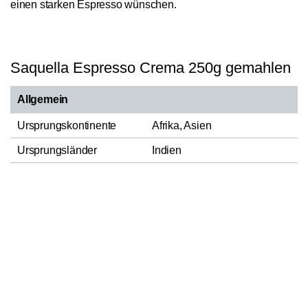
einen starken Espresso wünschen.
Saquella Espresso Crema 250g gemahlen
Allgemein
Ursprungskontinente
Afrika, Asien
Ursprungsländer
Indien
Bohnensorte
Arabica/Robusta
In den Warenkorb
1
Spezialität
Blend
Röstung
Espressoröstung
Hauptnote Aroma
Schokoladig
Herstellungsland
Italien
Saquella 1856 S.r.l., Strada
Verantwortlicher