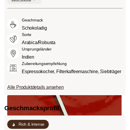
geringen Anteilen an Bitterstoffen.
fein (1) oder aber auch besonders
andere Lebensmittel auch, Säure. Der
Mittlere Röstung (American- bzw.
intensiv und kräftig (5) schmecken kann.
Grad des Säuregehalts hängt von
City-Roast):
Etwas süßer und weniger
Geschmack
verschiedenen Faktoren wie der
sauer als helle Röstungen, mit
Bohnensorte, Anbauhöhe, Herkunft und
Schokoladig
ausgewogenem Geschmack und vollem
besonders der Röstung ab.
Sorte
Körper.
Arabica/Robusta
Dunkle Röstung (French-/Italian):
Ursprungsländer
Schokoladig süßer Körper mit
Indien
ausgeprägten Röstaromen und
Zubereitungsempfehlung
Bitterstoffen bei geringem Säureanteil.
Espressokocher, Filterkaffeemaschine, Siebträger
Alle Produktdetails ansehen
Geschmacksprofil
Rich & Intense