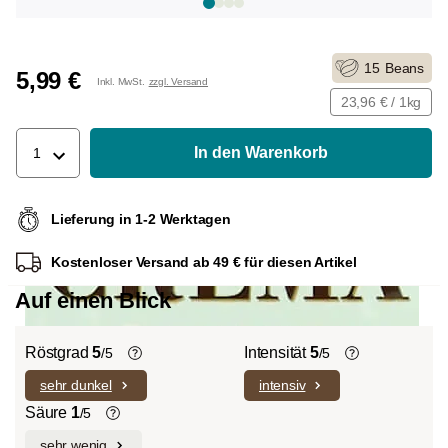
15
Beans
5,99 €
Inkl. MwSt.
zzgl. Versand
23,96 € / 1kg
In den Warenkorb
1
Lieferung in 1-2 Werktagen
Kostenloser Versand ab 49 € für diesen Artikel
Auf einen Blick
Röstgrad
5
Intensität
5
/5
/5
sehr dunkel
intensiv
Helle Röstung (Light-/Cinnamon-
Die individuellen Aromen der
Roast):
Es dominieren ausgeprägte
verwendeten Bohnen prägen die
Säure
1
/5
Fruchtnoten und komplexe Säuren bei
Intensität einer Sorte, die eher leicht und
sehr wenig
Kaffeebohnen enthalten, wie viele