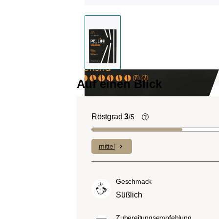
Auf einen Blick
Röstgrad
3
/5
Helle Röstung (Lig
Roast):
Es dominiere
mittel
Fruchtnoten und kom
geringen Anteilen an B
Mittlere Röstung (A
Geschmack
City-Roast):
Etwas s
Süßlich
sauer als helle Röstu
ausgewogenem Gesc
Zubereitungsempfehlung