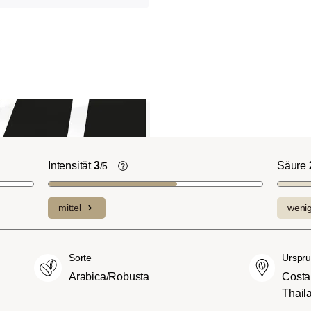
Intensität
3
Säure
/5
ht-/Cinnamon-
Die individuellen Aromen der
n ausgeprägte
verwendeten Bohnen prägen die
mittel
weni
plexe Säuren bei
Intensität einer Sorte, die eher leicht u
itterstoffen.
fein (1) oder aber auch besonders
merican- bzw.
intensiv und kräftig (5) schmecken kan
Sorte
Urspru
üßer und weniger
Arabica/Robusta
Costa
ngen, mit
Thail
hmack und vollem