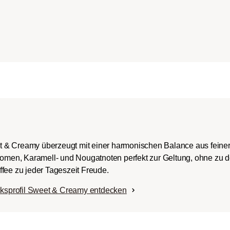
ch-/Italian):
rper mit
romen und
ingem Säureanteil.
t & Creamy überzeugt mit einer harmonischen Balance aus fein
Aromen, Karamell- und Nougatnoten perfekt zur Geltung, ohne zu 
fee zu jeder Tageszeit Freude.
ksprofil Sweet & Creamy entdecken