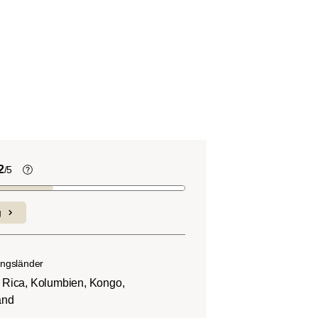
2
/5
Kaffeebohnen enthalten, wie viele
andere Lebensmittel auch, Säure. Der
g
nd
Grad des Säuregehalts hängt von
verschiedenen Faktoren wie der
n.
Bohnensorte, Anbauhöhe, Herkunft und
ngsländer
besonders der Röstung ab.
 Rica, Kolumbien, Kongo,
and