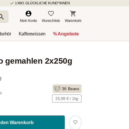
1 MIO. GLÜCKLICHE KUND*INNEN
Mein Konto
Wunschliste
Warenkorb
ubehör
Kaffeewissen
% Angebote
so gemahlen 2x250g
)
36
Beans
nd
25,98 € / 1kg
 den Warenkorb