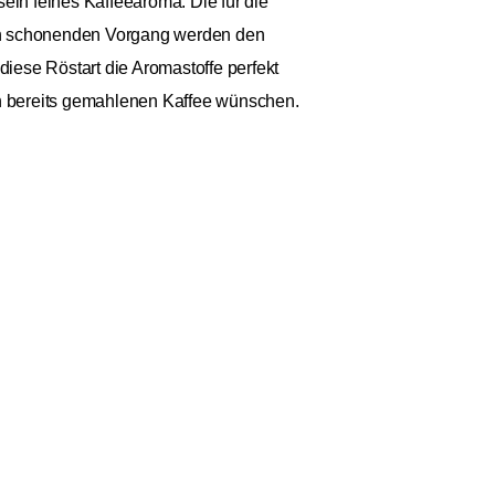
ein feines Kaffeearoma. Die für die
en schonenden Vorgang werden den
iese Röstart die Aromastoffe perfekt
nen bereits gemahlenen Kaffee wünschen.
9 €
Anzahl: 1
€ / 1kg
St.
zzgl. Versand