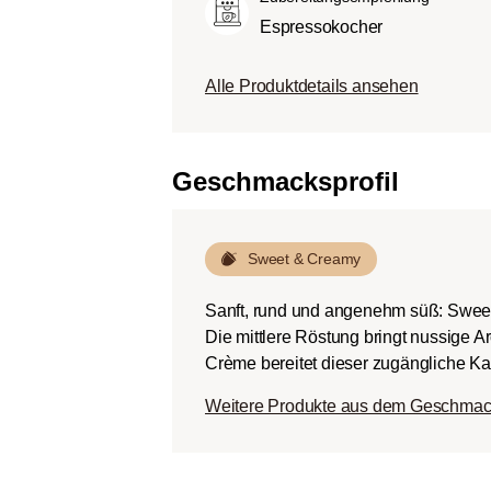
Körper.
Espressokocher
Dunkle Röstung (Fren
Schokoladig süßer Kö
Alle Produktdetails ansehen
ausgeprägten Rösta
Bitterstoffen bei ger
Geschmacksprofil
Sweet & Creamy
Sanft, rund und angenehm süß: Swee
Die mittlere Röstung bringt nussige 
Crème bereitet dieser zugängliche Kaf
Weitere Produkte aus dem Geschmac