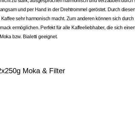
r nicht zu stark, ausgesprochen harmonisch und verzaubert durch s
ngsam und per Hand in der Drehtrommel geröstet. Durch dies
n Kaffee sehr harmonisch macht. Zum anderen können sich durch d
mack ermöglichen. Perfekt für alle Kaffeeliebhaber, die sich ei
Moka bzw. Bialetti geeignet.
2x250g Moka & Filter
12,9
Pellini Cremoso gemahlen
25,98 
Afrika, Asien, Nordamerika, Südamerika
2x250g Moka & Filter
Inkl. Mw
Costa Rica, Kolumbien, Kongo, Thailand
Arabica/Robusta
Blend