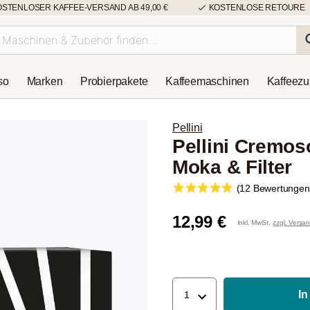
OSTENLOSER KAFFEE-VERSAND AB 49,00 €
KOSTENLOSE RETOURE
so
Marken
Probierpakete
Kaffeemaschinen
Kaffeez
Pellini
Pellini Cremo
Moka & Filter
(12 Bewertungen
12,99 €
Inkl. MwSt.
zzgl. Versa
In
1