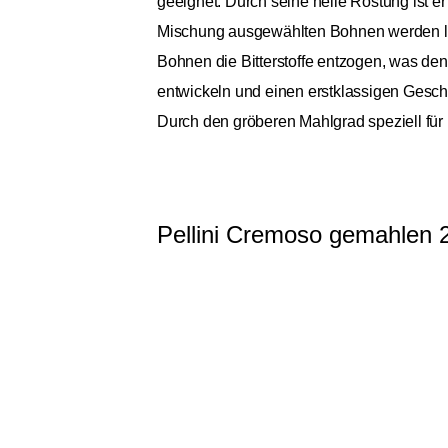
geeignet. Durch seine helle Röstung ist e
Mischung ausgewählten Bohnen werden la
Bohnen die Bitterstoffe entzogen, was de
entwickeln und einen erstklassigen Gesch
Durch den gröberen Mahlgrad speziell für 
Pellini Cremoso gemahlen 
Allgemein
Ursprungskontinente
Ursprungsländer
Bohnensorte
Spezialität