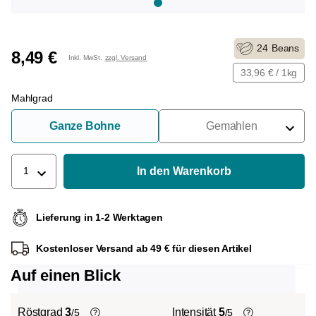
24
Beans
8,49 €
Inkl. MwSt.
zzgl. Versand
33,96 € / 1kg
Mahlgrad
Ganze Bohne
Gemahlen
Für Siebträger
Für Filter
In den Warenkorb
1
Für French Press
Lieferung in 1-2 Werktagen
Für Espressokocher
Kostenloser Versand ab 49 € für diesen Artikel
Für Aeropress
Auf einen Blick
Röstgrad
3
Intensität
5
/5
/5