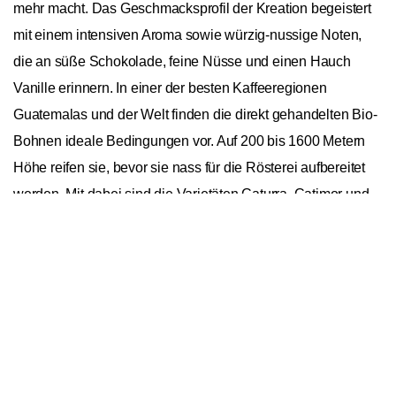
mehr macht. Das Geschmacksprofil der Kreation begeistert
mit einem intensiven Aroma sowie würzig-nussige Noten,
die an süße Schokolade, feine Nüsse und einen Hauch
Vanille erinnern. In einer der besten Kaffeeregionen
Guatemalas und der Welt finden die direkt gehandelten Bio-
Bohnen ideale Bedingungen vor. Auf 200 bis 1600 Metern
Höhe reifen sie, bevor sie nass für die Rösterei aufbereitet
werden. Mit dabei sind die Varietäten Caturra, Catimor und
Typica, die eine perfekt abgestimmte Mischung für jede
In den Warenkorb
1
Tageszeit ergeben. Wir empfehlen hier die Zubereitung als
Café Crème, Cappuccino, Espresso, Filterkaffee, Latte
Macchiato und Milchkaffee – wahlweise im Filter, in der
French Press, im Espressokocher, im Siebträger oder im
Vollautomaten. Die Kaffeerösterei Murnauer am schönen
Staffelsee setzt mit ihren Kreationen auf edlen Kaffeegenuss