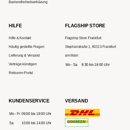
Hario
Barrierefreiheitserklärung
Gaggia
Lelit
HILFE
FLAGSHIP STORE
Hilfe & Kontakt
Flagship Store Frankfurt
Häufig gestellte Fragen
Stephanstraße 1, 60313 Frankfurt
Lieferung & Versand
am Main
Verträge kündigen
Mo - Sa
8:30 bis 18:00 Uhr
Retouren-Portal
KUNDENSERVICE
VERSAND
Mo - Fr
09:00 bis 19:00 Uhr
Sa
10:00 bis 14:00 Uhr