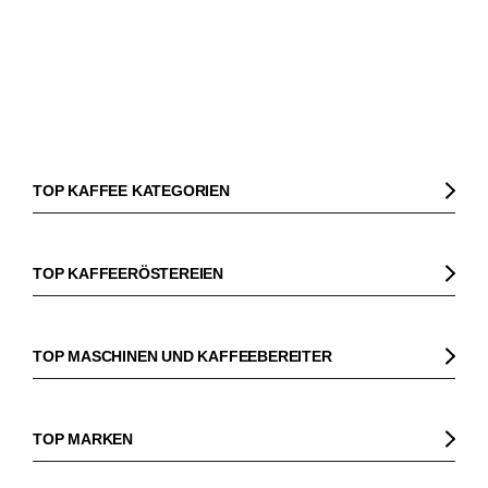
TOP KAFFEE KATEGORIEN
Kaffee
Kaffeebohnen
TOP KAFFEERÖSTEREIEN
Bio Kaffee
Gorilla
Fairtrade Kaffee
Dinzler
TOP MASCHINEN UND KAFFEEBEREITER
Entkoffeinierter Kaffee
Elbgold
Kaffeemaschinen
Säurearmer Kaffee
Lucaffé
Espressomaschinen
TOP MARKEN
Espresso
Andraschko
Siebträgermaschinen
Sage
Espressobohnen