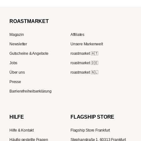
Mocambo
Kaffeevollautomaten
La Marzocco
Filterkaffee
Borbone
Filterkaffeemaschinen
Beem
Kaffeebohnen für Vollautomaten
ROAST
MARKET
Tre Forze
Espressokocher
Rocket Espresso
French Press Kaffee
Lavazza
Magazin
Affiliates
French Press
ECM
Kaffee Geschenksets
Berliner Kaffeerösterei
Newsletter
Unsere Markenwelt
Kaffeemühlen
Melitta
Speicherstadt Kaffee
Gutscheine & Angebote
roastmarket 🇦🇹
Kaffeebereiter
Moccamaster
Jobs
roastmarket 🇩🇪
Supremo
ESE-Padmaschinen
Eureka
Über uns
roastmarket 🇳🇱
Kapselmaschinen
Profitec
Presse
Reisekaffeemaschinen
Hario
Barrierefreiheitserklärung
Gaggia
Lelit
HILFE
FLAGSHIP STORE
Hilfe & Kontakt
Flagship Store Frankfurt
Häufig gestellte Fragen
Stephanstraße 1, 60313 Frankfurt