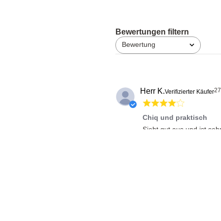
Bewertung
Alle Bewertungen
Herr K.
27
Verifizierter Käufer
Chiq und praktisch
Sieht gut aus und ist se
Markus B.
07
Verifizierter Käufer