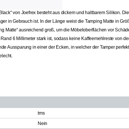
 Black“ von Joefrex besteht aus dickem und haltbarem Silikon. D
ger in Gebrauch ist. In der Länge weist die Tamping Matte in Größ
ping Matte“ ausreichend groß, um die Möbeloberflächen vor Schäde
 Rand 6 Millimeter stark ist, sodass keine Kaffeemehlreste von d
nde Aussparung in einer der Ecken, in welcher der Tamper perfekt
elecht.
tms
Nein