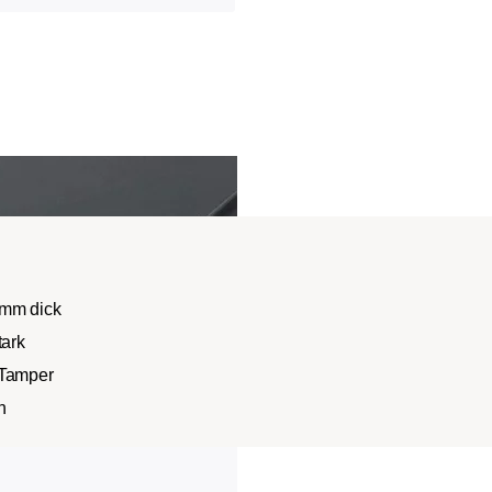
 mm dick
tark
 Tamper
n