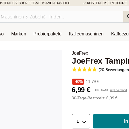
OSTENLOSER KAFFEE-VERSAND AB 49,00 €
KOSTENLOSE RETOURE
so
Marken
Probierpakete
Kaffeemaschinen
Kaffeez
JoeFrex
JoeFrex Tampi
(20 Bewertungen
-40%
11,79 €
6,99 €
Inkl. MwSt.
zzgl. Versand
30-Tage-Bestpreis: 6,99 €
In
1