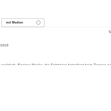
mit Medien
S
Veröffentlichungsdatum
/10/19
hr praktisch. Einziges Manko: der Siebträger hinterlässt beim Tampen 
JoeFrex
6,9
Tamping Matte S
Inkl. Mw
Veröffentlichungsdatum
/08/19