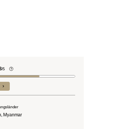
3
/5
Kaffeebohnen enthalten, wie viele
andere Lebensmittel auch, Säure. Der
nd
Grad des Säuregehalts hängt von
verschiedenen Faktoren wie der
n.
Bohnensorte, Anbauhöhe, Herkunft und
ungsländer
besonders der Röstung ab.
n, Myanmar