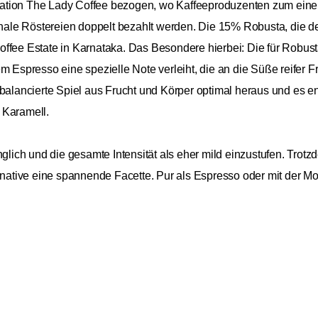
ation The Lady Coffee bezogen, wo Kaffeeproduzenten zum einen
ionale Röstereien doppelt bezahlt werden. Die 15% Robusta, die d
offee Estate in Karnataka. Das Besondere hierbei: Die für Robus
m Espresso eine spezielle Note verleiht, die an die Süße reifer Fr
sbalancierte Spiel aus Frucht und Körper optimal heraus und es 
 Karamell.
nglich und die gesamte Intensität als eher mild einzustufen. Trotz
ernative eine spannende Facette. Pur als Espresso oder mit der 
250g, die in einer aromasicheren Verpackung kommen. In der Firs
Firstcrack
11,9
nnovativer Entdeckergeist zu einzigartigen Röstungen. Die Röste
Espresso No. 3
47,96 
250g
em beim Rohkaffeeeinkauf ein Vielfaches der gängigen Fairtrade-P
Inkl. Mw
hne setzt Firstcrack auf transparente und faire Praktiken. Dies
 – ein Genuss für die Sinne und das gute Gewissen.