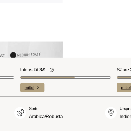
Intensität
3
Säure
/5
ht-/Cinnamon-
Die individuellen Aromen der
n ausgeprägte
verwendeten Bohnen prägen die
mittel
mittel
plexe Säuren bei
Intensität einer Sorte, die eher leicht u
itterstoffen.
fein (1) oder aber auch besonders
merican- bzw.
intensiv und kräftig (5) schmecken kan
Sorte
Urspr
üßer und weniger
Arabica/Robusta
Indie
ngen, mit
hmack und vollem