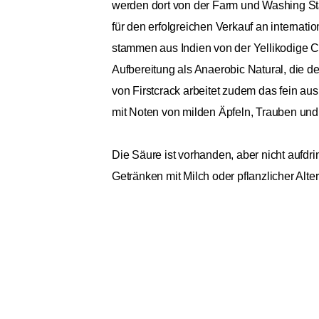
werden dort von der Farm und Washing St
für den erfolgreichen Verkauf an internat
stammen aus Indien von der Yellikodige C
Aufbereitung als Anaerobic Natural, die de
von Firstcrack arbeitet zudem das fein au
mit Noten von milden Äpfeln, Trauben und
Die Säure ist vorhanden, aber nicht aufdri
Getränken mit Milch oder pflanzlicher Alt
Hochgenuss. Der Lieferumfang beinhaltet 
seit 2010 handwerkliche Kaffeekunst und i
soziale Verantwortung, beispielsweise ind
gesamte Wertschöpfungskette der Kaffeebo
sich in jedem Schluck ihrer Kaffees wider