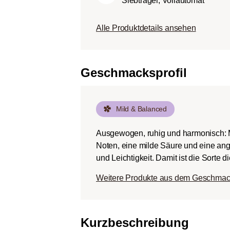
Siebträger, Vollautomat
Körper.
Dunkle Röstung (Fren
Alle Produktdetails ansehen
Schokoladig süßer Kö
ausgeprägten Rösta
Bitterstoffen bei ger
Geschmacksprofil
Mild & Balanced
Ausgewogen, ruhig und harmonisch: Mi
Noten, eine milde Säure und eine an
und Leichtigkeit. Damit ist die Sorte d
Weitere Produkte aus dem Geschmack
Kurzbeschreibung