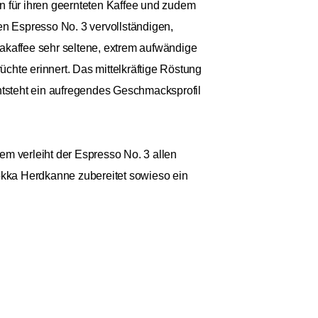
 für ihren geernteten Kaffee und zudem
en Espresso No. 3 vervollständigen,
takaffee sehr seltene, extrem aufwändige
üchte erinnert. Das mittelkräftige Röstung
entsteht ein aufregendes Geschmacksprofil
dem verleiht der Espresso No. 3 allen
Mokka Herdkanne zubereitet sowieso ein
tcrack Rösterei in Berlin verschmelzen
9 €
rei legt dabei besonderen Wert auf
Anzahl: 1
€ / 1kg
reise bezahlt wird. Mit Blick auf die
St.
zzgl. Versand
e ganzheitliche Herangehensweise spiegelt