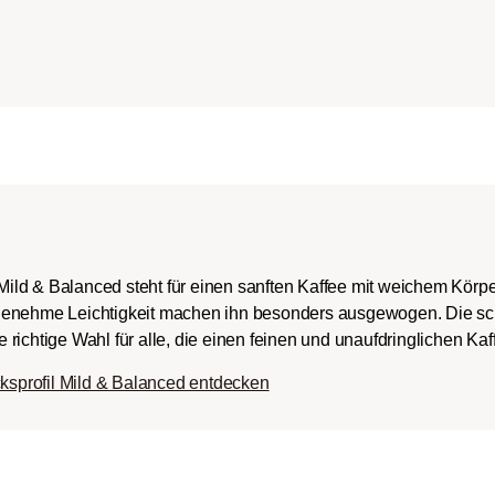
ch-/Italian):
rper mit
romen und
ingem Säureanteil.
ld & Balanced steht für einen sanften Kaffee mit weichem Körpe
genehme Leichtigkeit machen ihn besonders ausgewogen. Die sc
ie richtige Wahl für alle, die einen feinen und unaufdringlichen Ka
sprofil Mild & Balanced entdecken