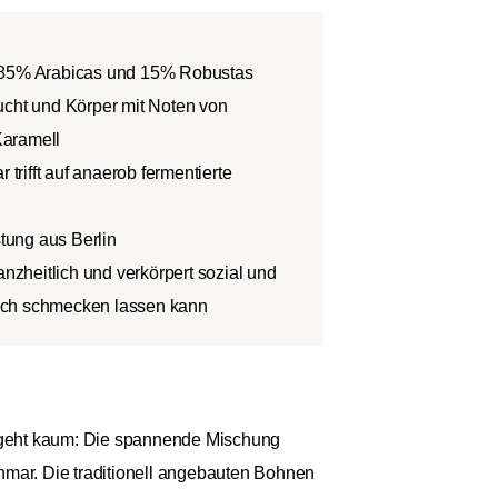
t 85% Arabicas und 15% Robustas
ucht und Körper mit Noten von
Karamell
rifft auf anaerob fermentierte
stung aus Berlin
anzheitlich und verkörpert sozial und
 sich schmecken lassen kann
in geht kaum: Die spannende Mischung
mar. Die traditionell angebauten Bohnen