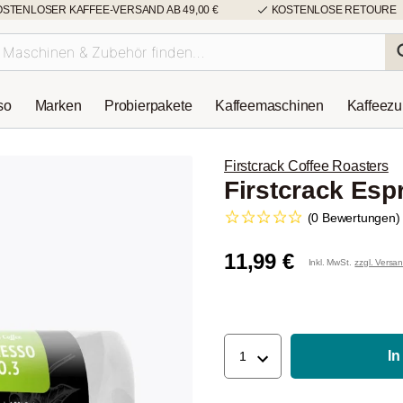
OSTENLOSER KAFFEE-VERSAND AB 49,00 €
KOSTENLOSE RETOURE
so
Marken
Probierpakete
Kaffeemaschinen
Kaffeez
Firstcrack Coffee Roasters
Firstcrack Esp
(0 Bewertungen)
11,99 €
Inkl. MwSt.
zzgl. Versa
In
1