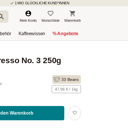
1 MIO. GLÜCKLICHE KUND*INNEN
Mein Konto
Wunschliste
Warenkorb
ubehör
Kaffeewissen
% Angebote
resso No. 3 250g
33
Beans
nd
47,96 € / 1kg
 den Warenkorb