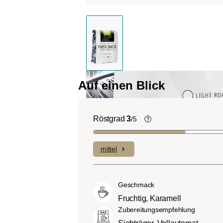
Auf einen Blick
Röstgrad
3
/5
Helle Röstung (Lig
Roast):
Es dominiere
mittel
Fruchtnoten und kom
geringen Anteilen an B
Mittlere Röstung (A
Geschmack
City-Roast):
Etwas s
Fruchtig, Karamell
sauer als helle Röstu
Zubereitungsempfehlung
ausgewogenem Gesc