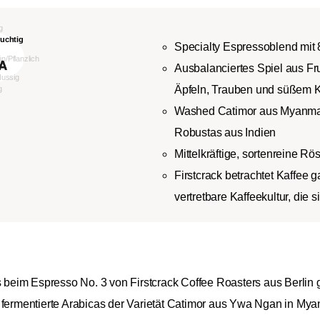
Specialty Espressoblend mi
Ausbalanciertes Spiel aus Fr
Äpfeln, Trauben und süßem 
Washed Catimor aus Myanmar t
Robustas aus Indien
Mittelkräftige, sortenreine Rö
Firstcrack betrachtet Kaffee g
vertretbare Kaffeekultur, die
als beim Espresso No. 3 von Firstcrack Coffee Roasters aus Berl
rmentierte Arabicas der Varietät Catimor aus Ywa Ngan in Myan