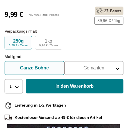
27
Beans
9,99 €
Inkl. MwSt.
zzgl. Versand
39,96 € / 1kg
Verpackungsinhalt
250g
1kg
0,28 € / Tasse
0,28 € / Tasse
Mahlgrad
Ganze Bohne
Gemahlen
Für Siebträger
Für Filter
In den Warenkorb
1
Für French Press
Lieferung in 1-2 Werktagen
Für Espressokocher
Kostenloser Versand ab 49 € für diesen Artikel
Für Aeropress