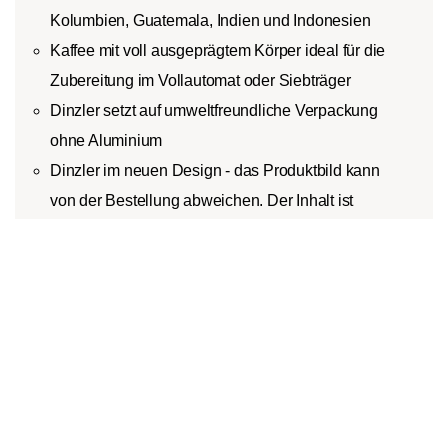
Kolumbien, Guatemala, Indien und Indonesien
Kaffee mit voll ausgeprägtem Körper ideal für die
Zubereitung im Vollautomat oder Siebträger
Dinzler setzt auf umweltfreundliche Verpackung
ohne Aluminium
Dinzler im neuen Design - das Produktbild kann
von der Bestellung abweichen. Der Inhalt ist
identisch
In den Warenkorb
1
Produktbeschreibung
Milde Arabica-Rohbohnen und würzig feine Robustabohnen,
die aus ausgewählten Regionen in Brasilien, Kolumbien,
Guatemala, Indien und Indonesien angebaut werden,
ergeben die Mischung für den Espresso Modena von der