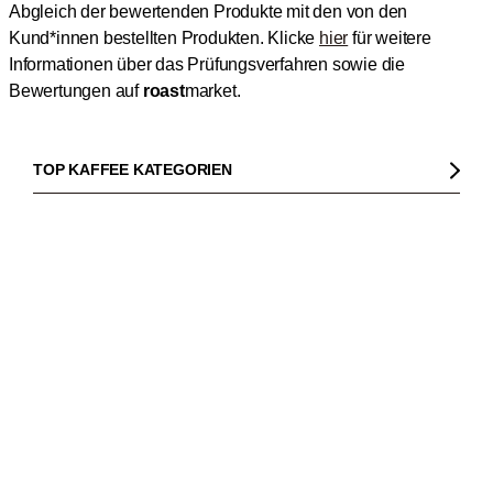
Abgleich der bewertenden Produkte mit den von den
Kund*innen bestellten Produkten.
Klicke
hier
für weitere
Informationen über das Prüfungsverfahren sowie die
Bewertungen auf
roast
market.
TOP KAFFEE KATEGORIEN
Kaffee
Kaffeebohnen
TOP KAFFEERÖSTEREIEN
In den Warenkorb
1
Bio Kaffee
Gorilla
Fairtrade Kaffee
Dinzler
TOP MASCHINEN UND KAFFEEBEREITER
Entkoffeinierter Kaffee
Elbgold
Kaffeemaschinen
Säurearmer Kaffee
Lucaffé
Espressomaschinen
TOP MARKEN
Espresso
Andraschko
Siebträgermaschinen
Sage
Espressobohnen
Mocambo
Kaffeevollautomaten