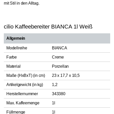
mit Stil in den Alltag.
cilio Kaffeebereiter BIANCA 1l Weiß
Allgemein
Modellreihe
BIANCA
Farbe
Creme
Material
Porzellan
Maße (HxBxT) (in cm)
23 x 17,7 x 10,5
Artikelgewicht (in kg)
1,2
Herstellernummer
343380
Max. Kaffeemenge
1l
Füllmenge
1l