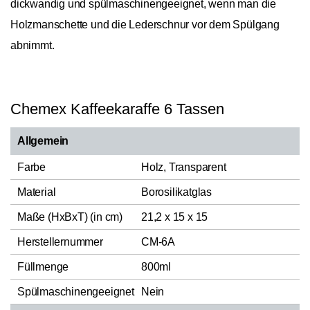
dickwandig und spülmaschinengeeignet, wenn man die
Holzmanschette und die Lederschnur vor dem Spülgang
abnimmt.
Chemex Kaffeekaraffe 6 Tassen
Allgemein
Farbe
Holz, Transparent
Material
Borosilikatglas
Maße (HxBxT) (in cm)
21,2 x 15 x 15
Herstellernummer
CM-6A
Füllmenge
800ml
Spülmaschinengeeignet
Nein