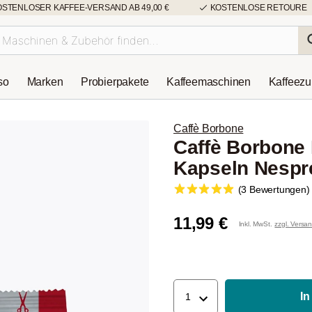
OSTENLOSER KAFFEE-VERSAND AB 49,00 €
KOSTENLOSE RETOURE
so
Marken
Probierpakete
Kaffeemaschinen
Kaffeez
Caffè Borbone
Caffè Borbone
Kapseln Nespr
(3 Bewertungen)
11,99 €
Inkl. MwSt.
zzgl. Versa
In
1