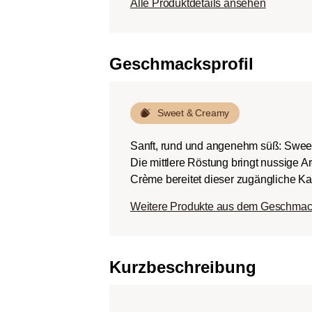
Alle Produktdetails ansehen
Körper.
Dunkle Röstung (Fren
Schokoladig süßer Kö
Geschmacksprofil
ausgeprägten Rösta
Bitterstoffen bei ger
Sweet & Creamy
Sanft, rund und angenehm süß: Swee
Die mittlere Röstung bringt nussige 
Crème bereitet dieser zugängliche Kaf
Weitere Produkte aus dem Geschmac
Kurzbeschreibung