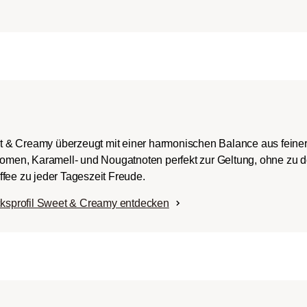
ch-/Italian):
rper mit
romen und
ingem Säureanteil.
t & Creamy überzeugt mit einer harmonischen Balance aus fein
Aromen, Karamell- und Nougatnoten perfekt zur Geltung, ohne zu 
fee zu jeder Tageszeit Freude.
ksprofil Sweet & Creamy entdecken