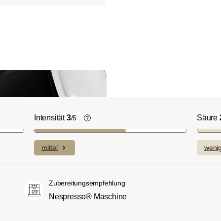
Intensität
3
Säure
/5
ht-/Cinnamon-
Die individuellen Aromen der
n ausgeprägte
verwendeten Bohnen prägen die
mittel
weni
plexe Säuren bei
Intensität einer Sorte, die eher leicht u
itterstoffen.
fein (1) oder aber auch besonders
merican- bzw.
intensiv und kräftig (5) schmecken kan
Zubereitungsempfehlung
üßer und weniger
Nespresso® Maschine
ngen, mit
hmack und vollem