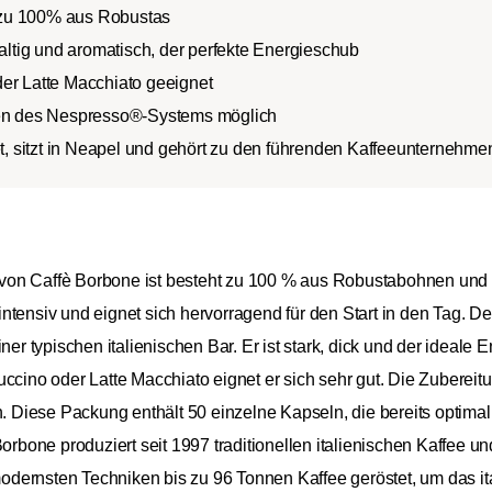
 zu 100% aus Robustas
haltig und aromatisch, der perfekte Energieschub
der Latte Macchiato geeignet
inen des Nespresso®-Systems möglich
 sitzt in Neapel und gehört zu den führenden Kaffeeunternehme
on Caffè Borbone ist besteht zu 100 % aus Robustabohnen und is
ntensiv und eignet sich hervorragend für den Start in den Tag. 
iner typischen italienischen Bar. Er ist stark, dick und der ideal
uccino oder Latte Macchiato eignet er sich sehr gut. Die Zubereit
Diese Packung enthält 50 einzelne Kapseln, die bereits optimal 
orbone produziert seit 1997 traditionellen italienischen Kaffee un
dernsten Techniken bis zu 96 Tonnen Kaffee geröstet, um das ita