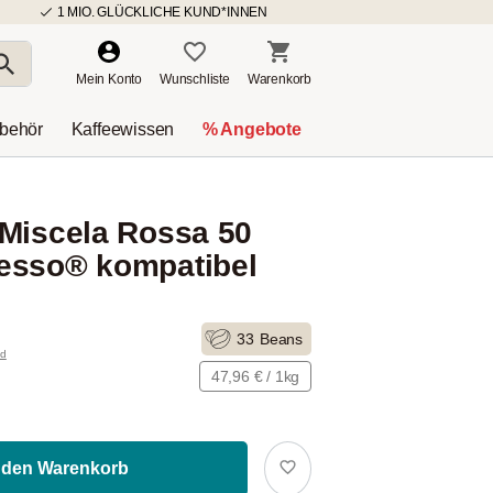
1 MIO. GLÜCKLICHE KUND*INNEN
Mein Konto
Wunschliste
Warenkorb
ubehör
Kaffeewissen
% Angebote
 Miscela Rossa 50
esso® kompatibel
33
Beans
nd
47,96 € / 1kg
 den Warenkorb