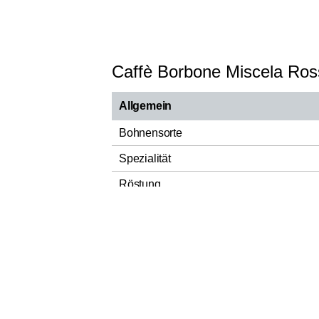
Caffè Borbone Miscela Ros
Allgemein
Bohnensorte
Spezialität
Röstung
Verpackungsart
Herstellungsland
Verantwortlicher Lebensmittelunternehm
Nettofüllmenge
Zutaten