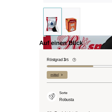
Auf einen Blick
Röstgrad
3
/5
Helle Röstung (Lig
Roast):
Es dominiere
mittel
Fruchtnoten und kom
geringen Anteilen an B
Mittlere Röstung (A
Sorte
City-Roast):
Etwas s
Robusta
sauer als helle Röstu
ausgewogenem Gesc