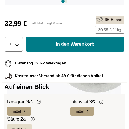
96
Beans
32,99 €
Inkl. MwSt.
zzgl. Versand
30,55 € / 1kg
In den Warenkorb
1
Lieferung in 1-2 Werktagen
Kostenloser Versand ab 49 € für diesen Artikel
Auf einen Blick
Röstgrad
3
Intensität
3
/5
/5
mittel
mittel
Helle Röstung (Light-/Cinnamon-
Die individuellen Aromen der
Roast):
Es dominieren ausgeprägte
verwendeten Bohnen prägen die
Säure
2
/5
Fruchtnoten und komplexe Säuren bei
Intensität einer Sorte, die eher leicht und
wenig