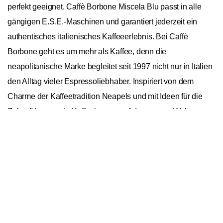
perfekt geeignet. Caffè Borbone Miscela Blu passt in alle
gängigen E.S.E.-Maschinen und garantiert jederzeit ein
authentisches italienisches Kaffeeerlebnis. Bei Caffè
Borbone geht es um mehr als Kaffee, denn die
neapolitanische Marke begleitet seit 1997 nicht nur in Italien
den Alltag vieler Espressoliebhaber. Inspiriert von dem
Charme der Kaffeetradition Neapels und mit Ideen für die
Zukunft lassen sie Kaffeeherzen auf der ganzen Welt
In den Warenkorb
1
höherschlagen
Caffè Borbone Miscela Blu 150 E.S.E.
Pads
Allgemein