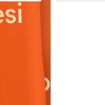
Sorte
Urspr
h
Arabica/Robusta
Brasi
Preise und Auszeichnungen