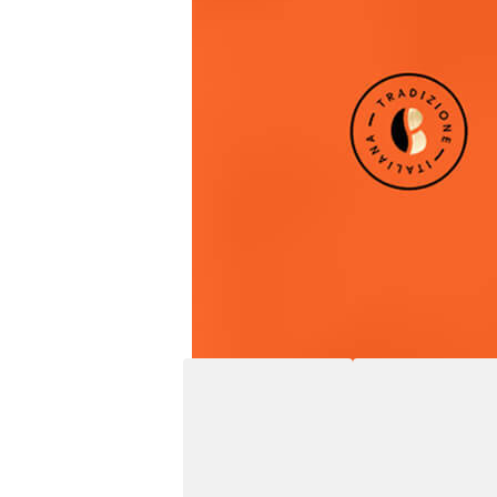
Auf einen Blick
Röstgrad
4
/5
dunkel