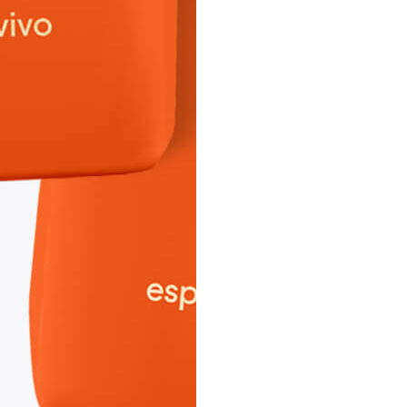
Drei Packungen des hochwert
Der Espresso von caffè baresi
Bohnen aus Brasilien, Indie
Markante Noten von dunkler 
von Trockenfrüchten und Bee
Italienischer Genuss für Zuh
Wir empfehlen die Zubereitun
Siebträgermaschine oder im
Schonend langsam und gleic
veredelt – Typisch für die ho