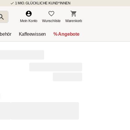
1 MIO. GLÜCKLICHE KUND*INNEN
Mein Konto
Wunschliste
Warenkorb
ubehör
Kaffeewissen
% Angebote
spresso Vivo
3kg
)
31,00 € / 1kg
nd