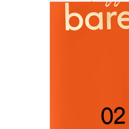
Geschmack
Fruchtig, Schokoladig, Süßlic
Zubereitungsempfehlung
Espressokocher, Siebträger,
Vollautomat
Alle Produktdetails ansehen
Geschmacksprofil
Rich & Intense
Kurzbeschreibung