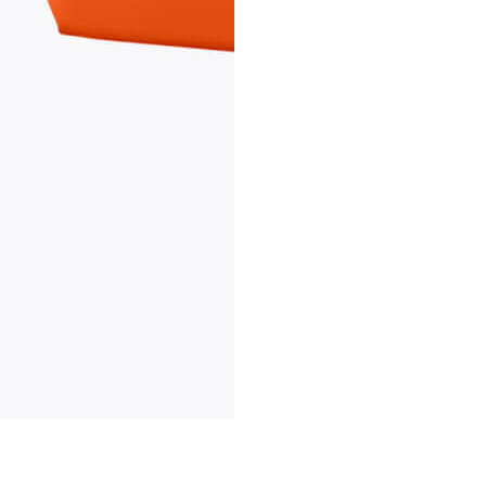
Sonne und verarbeitet zu einem Espresso von bester Qualität, de
efühl in ihrer Tasse. Die Marke entwickelt mit Leidenschaft ein
echt. Espresso Kenner und -Liebhaber werden sich dementspreche
e Sinne. Natürlich kommt für ein solch hochwertiges Rohprodukt k
ethode werden die Bohnen schonend langsam und bei niedrigen T
lten, ohne dass die Bohnen verbrennen. Die Bedürfnisse jeder ei
im gesamten Produktionsprozess achtet die Rösterei, welche die Kaf
remium Kaffee.
sso Vivo der Marke caffè baresi ist eine Komposition aus edlen
ieten stammen. Das Aromaprofil wird durch die markanten Note
n Trockenfrüchten und Beeren geben dem Espresso des Weiteren 