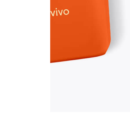
Bohnen, geröstet unter der italienischen 
von caffè baresi bekommen genau dieses G
Hohen Erwartungen wird caffè baresi ger
Kilogramm des Espresso Vivo erfreuen.
Der Kaffee von caffè baresi verzaubert di
Frage: Die Trommelröstung. Mit dieser M
können sich die Aromen bestmöglich entfa
Röstung gilt bei caffè baresi als Kunst. Be
Details. So entsteht außergewöhnlicher P
#1 caffè baresi Espresso Vivo
Der Espre
Bohnen, welche aus den besten Anbaugeb
intensiv und außergewöhnlich. Aromen vo