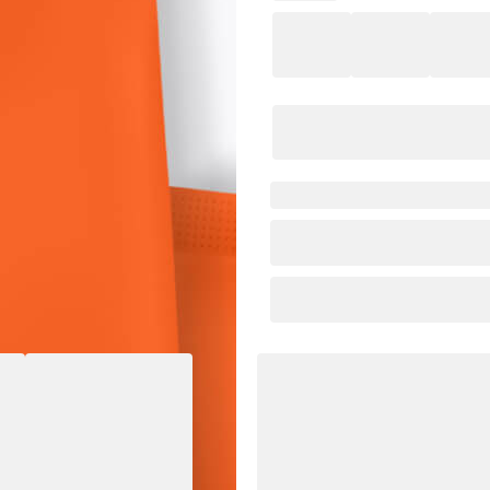
Ganze Bohne
In
1
Dieser Artikel ist
versand
Intensität
5
Säure
/5
intensiv
weni