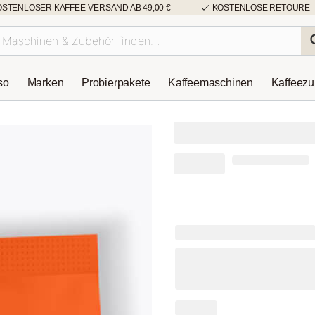
OSTENLOSER KAFFEE-VERSAND AB 49,00 €
KOSTENLOSE RETOURE
so
Marken
Probierpakete
Kaffeemaschinen
Kaffeez
caffè baresi
caffè baresi E
Vorteilspaket 
(51 Bewertungen
-8%
101,97 €
92,99 €
Inkl. MwSt.
zzgl. Versa
30-Tage-Bestpreis: 92,99 €
Mahlgrad