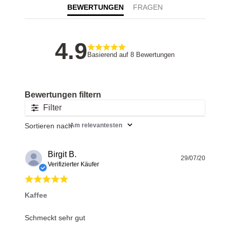
BEWERTUNGEN
4.9
Basierend auf 8 Bewertungen
Filter
Sortieren nach
:
Am relevantesten
Birgit B.
Veröff
29/07/20
Verifizierter Käufer
Kaffee
Schmeckt sehr gut