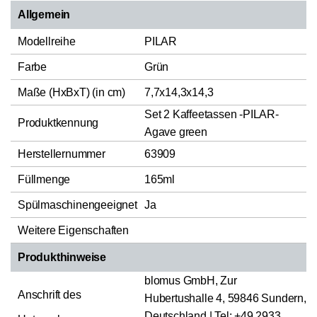
Allgemein
Modellreihe
PILAR
Farbe
Grün
Maße (HxBxT) (in cm)
7,7x14,3x14,3
Set 2 Kaffeetassen -PILAR-
Produktkennung
Agave green
Herstellernummer
63909
Füllmenge
165ml
Spülmaschinengeeignet
Ja
Weitere Eigenschaften
Produkthinweise
blomus GmbH, Zur
Anschrift des
Hubertushalle 4, 59846 Sundern,
Deutschland | Tel: +49 2933