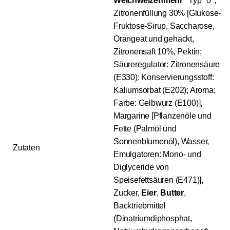
Weichweizenmehl
* Typ "0",
Zitronenfüllung 30% [Glukose-
Fruktose-Sirup, Saccharose,
Orangeat und gehackt,
Zitronensaft 10%, Pektin;
Säureregulator: Zitronensäure
(E330); Konservierungsstoff:
Kaliumsorbat (E202); Aroma;
Farbe: Gelbwurz (E100)],
Margarine [Pflanzenöle und
Fette (Palmöl und
Sonnenblumenöl), Wasser,
Zutaten
Emulgatoren: Mono- und
Diglyceride von
Speisefettsäuren (E471)],
Zucker,
Eier
,
Butter
,
Backtriebmittel
(Dinatriumdiphosphat,