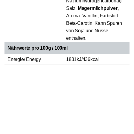
Natriumhydrogencarbonat),
Salz,
Magermilchpulver
,
Aroma: Vanillin, Farbstoff:
Beta-Carotin. Kann Spuren
von Soja und Nüsse
enthalten.
Nährwerte pro 100g / 100ml
Energie/ Energy
1831kJ/436kcal
Fett/ Fat (in g)
17
In den Warenkorb
1
- davon gesättigte
Fettsäuren/ of which
5
saturates (in g)
Kohlenhydrate/
65
Carbohydrates (in g)
- davon Zucker/ of which