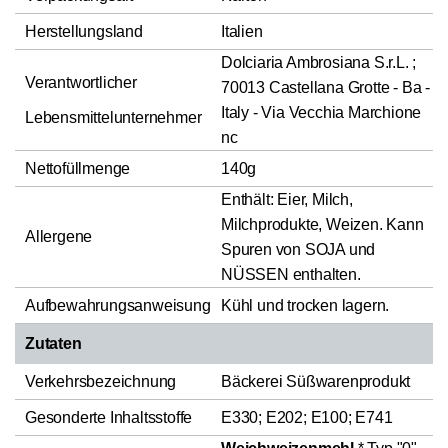
Herstellungsland
Italien
Dolciaria Ambrosiana S.r.L. ;
Verantwortlicher
70013 Castellana Grotte - Ba -
Italy - Via Vecchia Marchione
Lebensmittelunternehmer
nc
Nettofüllmenge
140g
Enthält: Eier, Milch,
Milchprodukte, Weizen. Kann
Allergene
Spuren von SOJA und
NÜSSEN enthalten.
Aufbewahrungsanweisung
Kühl und trocken lagern.
Zutaten
Verkehrsbezeichnung
Bäckerei Süßwarenprodukt
Gesonderte Inhaltsstoffe
E330; E202; E100; E741