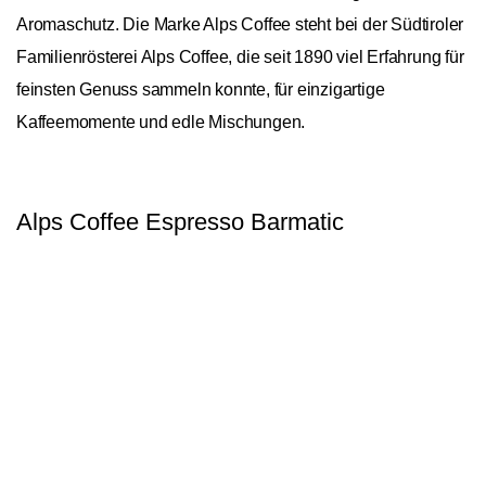
Aromaschutz. Die Marke Alps Coffee steht bei der Südtiroler
Familienrösterei Alps Coffee, die seit 1890 viel Erfahrung für
feinsten Genuss sammeln konnte, für einzigartige
Kaffeemomente und edle Mischungen.
Alps Coffee Espresso Barmatic
Allgemein
In den Warenkorb
1
Afrika, Asien, Nordamerika,
Ursprungskontinente
Südamerika
Bohnensorte
Arabica/Robusta
Spezialität
Blend
Röstung
Espressoröstung
Hauptnote Aroma
Würzig