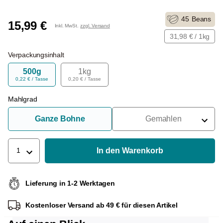
45
Beans
15,99 €
Inkl. MwSt.
zzgl. Versand
31,98 € / 1kg
Verpackungsinhalt
500g
1kg
0,22 € / Tasse
0,20 € / Tasse
Mahlgrad
Ganze Bohne
Gemahlen
Für Siebträger
Für Filter
In den Warenkorb
1
Für French Press
Lieferung in 1-2 Werktagen
Für Espressokocher
Kostenloser Versand ab 49 € für diesen Artikel
Für Aeropress