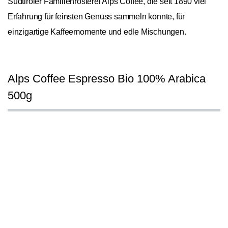
Südtiroler Familienrösterei Alps Coffee, die seit 1890 viel
Erfahrung für feinsten Genuss sammeln konnte, für
einzigartige Kaffeemomente und edle Mischungen.
Alps Coffee Espresso Bio 100% Arabica
500g
Allgemein
In den Warenkorb
1
Ursprungskontinente
Nordamerika, Südamerika
Bohnensorte
Arabica
Spezialität
Blend
Röstung
Espressoröstung
Hauptnote Aroma
Nussig, Süßlich