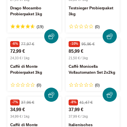
Drago Mocambo
Testsieger Probierpaket
Probierpaket 1kg
3kg
(19)
(0)
-6%
77,97 €
-10%
95,96 €
72,99 €
85,99 €
24,33 € / 1kg
21,50 € / 1kg
Caffè di Monte
Caffè Monicella
Probierpaket 3kg
Vollautomaten Set 2x2kg
(0)
(0)
-7%
37,96 €
-8%
41,47 €
34,99 €
37,99 €
34,99 € / 1kg
37,99 € / 1kg
Caffè di Monte
Italienisches