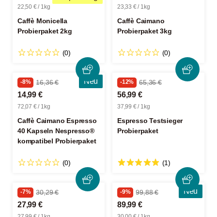
22,50 € / 1kg
23,33 € / 1kg
Caffè Monicella
Caffè Caimano
Probierpaket 2kg
Probierpaket 3kg
(0)
(0)
Neu
-8%
16,36 €
-12%
65,36 €
14,99 €
56,99 €
72,07 € / 1kg
37,99 € / 1kg
Caffè Caimano Espresso
Espresso Testsieger
40 Kapseln Nespresso®
Probierpaket
kompatibel Probierpaket
(0)
(1)
Neu
-7%
30,29 €
-9%
99,88 €
27,99 €
89,99 €
27,99 € / 1kg
30,00 € / 1kg