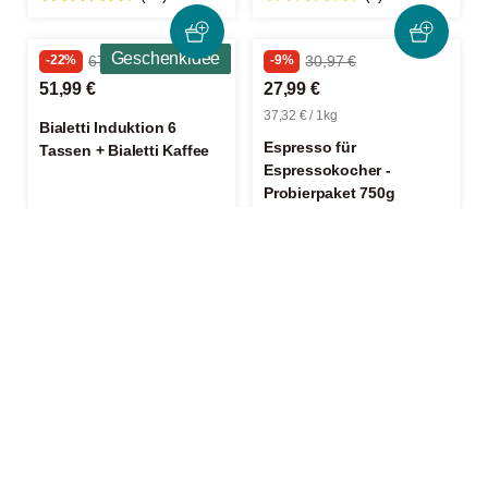
Geschenkidee
-22%
67,39 €
-9%
30,97 €
51,99 €
27,99 €
37,32 € / 1kg
Bialetti Induktion 6
Espresso für
Tassen + Bialetti Kaffee
Espressokocher -
Probierpaket 750g
(1)
(7)
Geschenkidee
-12%
56,89 €
49,99 €
Bialetti Induktion 4
Tassen + Bialetti Kaffee
(1)