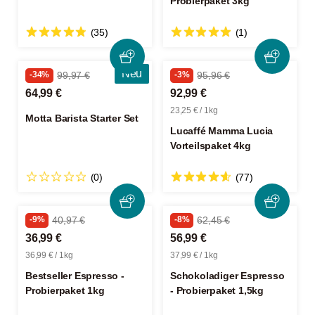
Probierpaket 3kg
(35)
(1)
Neu
-34%
99,97 €
-3%
95,96 €
64,99 €
92,99 €
23,25 € / 1kg
Motta Barista Starter Set
Lucaffé Mamma Lucia
Vorteilspaket 4kg
(0)
(77)
-9%
40,97 €
-8%
62,45 €
36,99 €
56,99 €
36,99 € / 1kg
37,99 € / 1kg
Bestseller Espresso -
Schokoladiger Espresso
Probierpaket 1kg
- Probierpaket 1,5kg