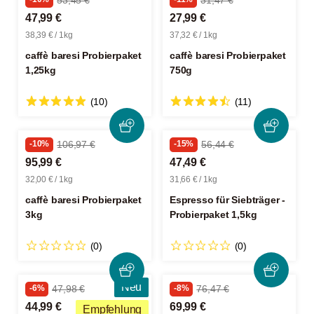
53,45 €
31,47 €
47,99 €
27,99 €
38,39 € / 1kg
37,32 € / 1kg
caffè baresi Probierpaket
caffè baresi Probierpaket
1,25kg
750g
(10)
(11)
-10%
106,97 €
-15%
56,44 €
95,99 €
47,49 €
32,00 € / 1kg
31,66 € / 1kg
caffè baresi Probierpaket
Espresso für Siebträger -
3kg
Probierpaket 1,5kg
(0)
(0)
Neu
-6%
47,98 €
-8%
76,47 €
44,99 €
69,99 €
Empfehlung