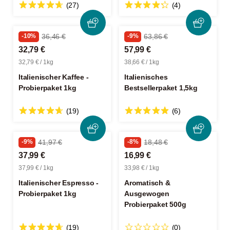
(27)
(4)
-10%
36,46 €
-9%
63,86 €
32,79 €
57,99 €
32,79 € / 1kg
38,66 € / 1kg
Italienischer Kaffee -
Italienisches
Probierpaket 1kg
Bestsellerpaket 1,5kg
(19)
(6)
-9%
41,97 €
-8%
18,48 €
37,99 €
16,99 €
37,99 € / 1kg
33,98 € / 1kg
Italienischer Espresso -
Aromatisch &
Probierpaket 1kg
Ausgewogen
Probierpaket 500g
(19)
(0)