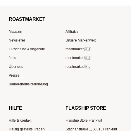
Mocambo
Kaffeevollautomaten
La Marzocco
Filterkaffee
Borbone
Filterkaffeemaschinen
Beem
Kaffeebohnen für Vollautomaten
ROAST
MARKET
Tre Forze
Espressokocher
Rocket Espresso
French Press Kaffee
Lavazza
Magazin
Affiliates
French Press
ECM
Kaffee Geschenksets
Berliner Kaffeerösterei
Newsletter
Unsere Markenwelt
Kaffeemühlen
Melitta
Speicherstadt Kaffee
Gutscheine & Angebote
roastmarket 🇦🇹
Kaffeebereiter
Moccamaster
Jobs
roastmarket 🇩🇪
Supremo
ESE-Padmaschinen
Eureka
Über uns
roastmarket 🇳🇱
Kapselmaschinen
Profitec
Presse
Reisekaffeemaschinen
Hario
Barrierefreiheitserklärung
Gaggia
Lelit
HILFE
FLAGSHIP STORE
Hilfe & Kontakt
Flagship Store Frankfurt
Häufig gestellte Fragen
Stephanstraße 1, 60313 Frankfurt