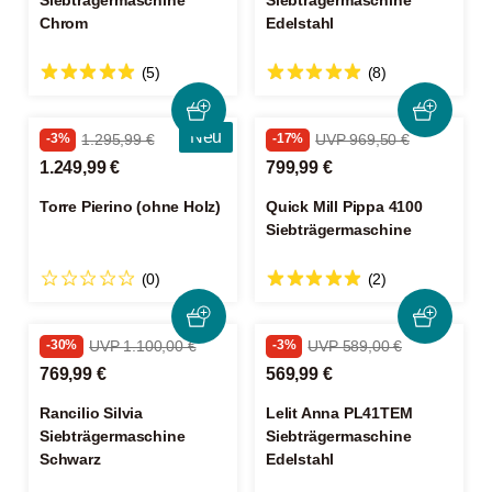
Siebträgermaschine
Siebträgermaschine
Chrom
Edelstahl
(5)
(8)
Neu
-3%
1.295,99 €
-17%
UVP 969,50 €
1.249,99 €
799,99 €
Torre Pierino (ohne Holz)
Quick Mill Pippa 4100
Siebträgermaschine
(0)
(2)
-30%
UVP 1.100,00 €
-3%
UVP 589,00 €
769,99 €
569,99 €
Rancilio Silvia
Lelit Anna PL41TEM
Siebträgermaschine
Siebträgermaschine
Schwarz
Edelstahl