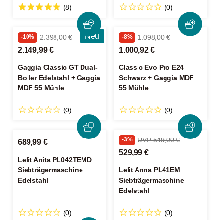
(8)
(0)
Neu
-10%
2.398,00 €
-8%
1.098,00 €
2.149,99 €
1.000,92 €
Gaggia Classic GT Dual-
Classic Evo Pro E24
Boiler Edelstahl + Gaggia
Schwarz + Gaggia MDF
MDF 55 Mühle
55 Mühle
(0)
(0)
-3%
UVP 549,00 €
689,99 €
529,99 €
Lelit Anita PL042TEMD
Siebträgermaschine
Lelit Anna PL41EM
Edelstahl
Siebträgermaschine
Edelstahl
(0)
(0)