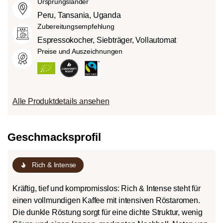
Ursprungsländer
Schokoladig süßer Körper mit
Peru, Tansania, Uganda
ausgeprägten Röstaromen und
Zubereitungsempfehlung
Bitterstoffen bei geringem Säureanteil.
Espressokocher, Siebträger, Vollautomat
Preise und Auszeichnungen
Alle Produktdetails ansehen
Geschmacksprofil
roast
Rich & Intense
Kräftig, tief und kompromisslos: Rich & Intense steht für
einen vollmundigen Kaffee mit intensiven Röstaromen.
Die dunkle Röstung sorgt für eine dichte Struktur, wenig