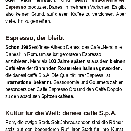
oder Pads
erhältlich. Und selbst
entkoffeinierten
Espresso
produziert Danesi in mehreren Varianten. Es gibt
also keinen Grund, auf diesen Kaffee zu verzichten. Aber
viele, ihn zu genießen.
Espresso, der bleibt
Schon 1905
eröffnete Alfredo Danesi das Café „Nencini e
Danesi“ in Rom, um selbst gerösteten Espresso
anzubieten. Mehr als
100 Jahre später
ist aus dem
kleinen
Café
eine der
führenden Röstereien Italiens geworden
,
die danesi caffè S.p.A. Die Qualität ihrer Espressi ist
international bekannt
. Gastronomie und Gourmets zählen
besonders den Caffe Espresso Oro und den Caffe Doppio
zu den absoluten
Spitzenkaffees
.
Kultur für die Welt: danesi caffè S.p.A.
Rom, die ewige Stadt. Seit Jahrtausenden sind die Römer
stolz auf den besonderen Ruf ihrer Stadt für ihre Kunst