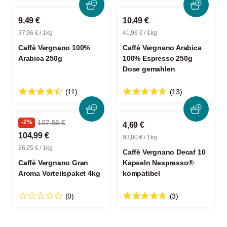
9,49 €
10,49 €
37,96 € / 1kg
41,96 € / 1kg
Caffè Vergnano 100%
Caffé Vergnano Arabica
Arabica 250g
100% Espresso 250g
Dose gemahlen
(11)
(13)
-2%
107,96 €
4,69 €
104,99 €
93,80 € / 1kg
26,25 € / 1kg
Caffè Vergnano Decaf 10
Caffè Vergnano Gran
Kapseln Nespresso®
Aroma Vorteilspaket 4kg
kompatibel
(0)
(3)