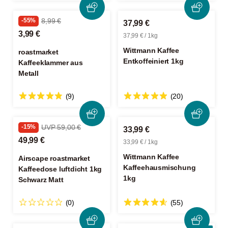
-55%
8,99 €
37,99 €
3,99 €
37,99 € / 1kg
Wittmann Kaffee
roastmarket
Entkoffeiniert 1kg
Kaffeeklammer aus
Metall
(9)
(20)
-15%
UVP 59,00 €
33,99 €
49,99 €
33,99 € / 1kg
Wittmann Kaffee
Airscape roastmarket
Kaffeehausmischung
Kaffeedose luftdicht 1kg
1kg
Schwarz Matt
(0)
(55)