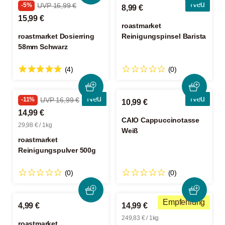
Neu
-5%
UVP 16,99 €
8,99 €
15,99 €
roastmarket
roastmarket Dosierring
Reinigungspinsel Barista
58mm Schwarz
(4)
(0)
Neu
Neu
-11%
UVP 16,99 €
10,99 €
14,99 €
CAIO Cappuccinotasse
29,98 € / 1kg
Weiß
roastmarket
Reinigungspulver 500g
(0)
(0)
Empfehlung
4,99 €
14,99 €
249,83 € / 1kg
roastmarket