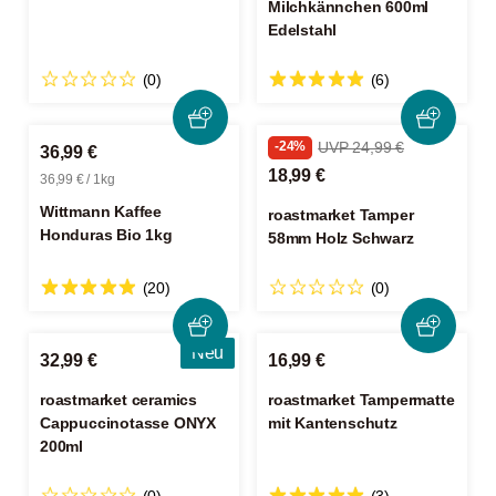
Milchkännchen 600ml
Edelstahl
(0)
(6)
-24%
UVP 24,99 €
36,99 €
18,99 €
36,99 € / 1kg
Wittmann Kaffee
roastmarket Tamper
Honduras Bio 1kg
58mm Holz Schwarz
(20)
(0)
Neu
32,99 €
16,99 €
roastmarket ceramics
roastmarket Tampermatte
Cappuccinotasse ONYX
mit Kantenschutz
200ml