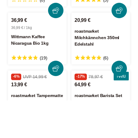
(0)
(3)
36,99 €
20,99 €
36,99 € / 1kg
roastmarket
Wittmann Kaffee
Milchkännchen 350ml
Nicaragua Bio 1kg
Edelstahl
(19)
(6)
Neu
-6%
UVP 14,99 €
-17%
78,97 €
13,99 €
64,99 €
roastmarket Tampermatte
roastmarket Barista Set
(3)
(0)
-26%
14,99 €
32,99 €
10,99 €