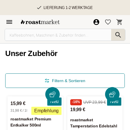
LIEFERUNG 1-2 WERKTAGE
Unser Zubehör
Filtern & Sortieren
Neu
Neu
-16%
UVP 23,99 €
15,99 €
19,99 €
Empfehlung
31,98 € / 1l
roastmarket Premium
roastmarket
Entkalker 500ml
Tamperstation Edelstahl