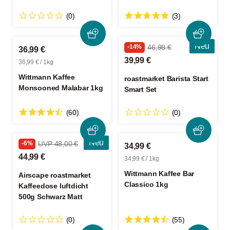
(0)
(3)
Neu
-14%
46,98 €
36,99 €
39,99 €
36,99 € / 1kg
Wittmann Kaffee
roastmarket Barista Start
Monsooned Malabar 1kg
Smart Set
(60)
(0)
Neu
-6%
UVP 48,00 €
34,99 €
44,99 €
34,99 € / 1kg
Wittmann Kaffee Bar
Airscape roastmarket
Classico 1kg
Kaffeedose luftdicht
500g Schwarz Matt
(0)
(55)