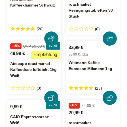
roastmarket
Kaffeeklammer Schwarz
Reinigungstabletten 30
Stück
(20)
(0)
Neu
-15%
UVP 59,00 €
33,99 €
49,99 €
Empfehlung
33,99 € / 1kg
Wittmann Kaffee
Airscape roastmarket
Espresso Milanese 1kg
Kaffeedose luftdicht 1kg
Weiß
(0)
(23)
Neu
-16%
24,99 €
9,99 €
20,99 €
CAIO Espressotasse
Weiß
roastmarket