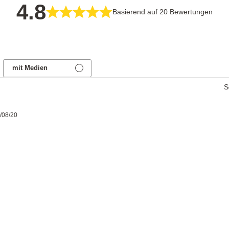
4.8
Basierend auf 20 Bewertungen
mit Medien
S
Veröffentlichungsdatum
/08/20
roastmarket
4,99
Kaffeeklammer
Inkl. Mw
Schwarz