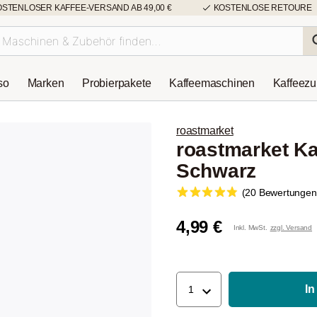
OSTENLOSER KAFFEE-VERSAND AB 49,00 €
KOSTENLOSE RETOURE
so
Marken
Probierpakete
Kaffeemaschinen
Kaffeez
roastmarket
roastmarket K
Schwarz
(20 Bewertungen
4,99 €
Inkl. MwSt.
zzgl. Versand
In
1