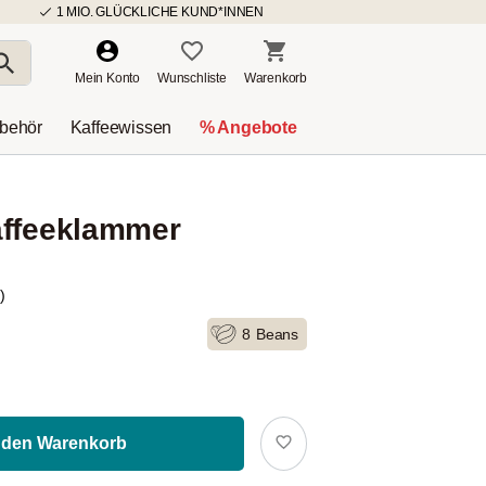
1 MIO. GLÜCKLICHE KUND*INNEN
Mein Konto
Wunschliste
Warenkorb
ubehör
Kaffeewissen
% Angebote
affeeklammer
)
8
Beans
 den Warenkorb