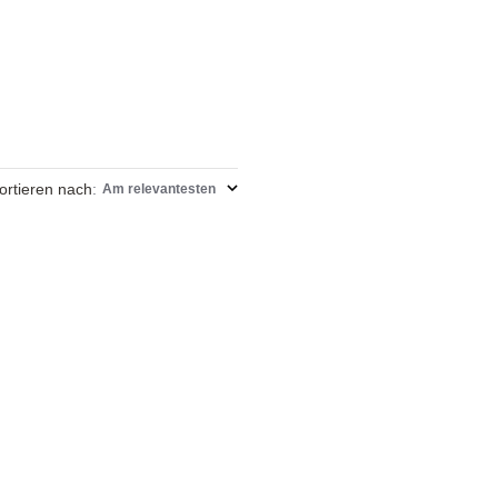
ortieren nach
:
Am relevantesten
 €
Anzahl: 1
St.
zzgl. Versand
War diese Bewertung hilfreich?
0
1