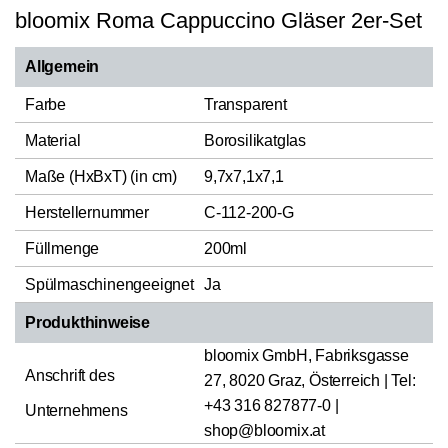
bloomix Roma Cappuccino Gläser 2er-Set
Allgemein
Farbe
Transparent
Material
Borosilikatglas
Maße (HxBxT) (in cm)
9,7x7,1x7,1
Herstellernummer
C-112-200-G
Füllmenge
200ml
Spülmaschinengeeignet
Ja
Produkthinweise
bloomix GmbH, Fabriksgasse
Anschrift des
27, 8020 Graz, Österreich | Tel:
+43 316 827877-0 |
Unternehmens
shop@bloomix.at