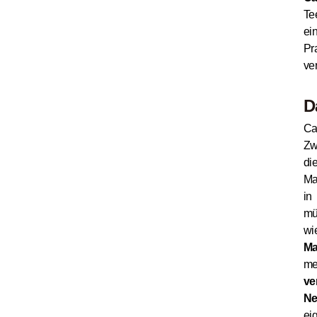
Te
ei
Pr
ve
D
Ca
Zw
di
Ma
in
mü
wi
Ma
me
ve
Ne
ei