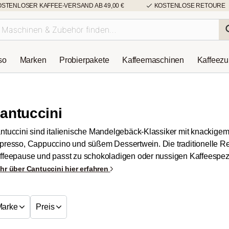
OSTENLOSER KAFFEE-VERSAND AB 49,00 €
KOSTENLOSE RETOURE
so
Marken
Probierpakete
Kaffeemaschinen
Kaffeez
antuccini
ntuccini sind italienische Mandelgebäck-Klassiker mit knackigem
presso, Cappuccino und süßem Dessertwein. Die traditionelle Reze
ffeepause und passt zu schokoladigen oder nussigen Kaffeespezi
hr über Cantuccini hier erfahren
Marke
Preis