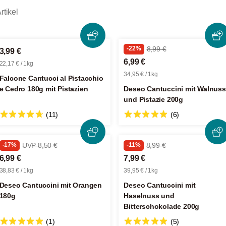
rtikel
-22%
8,99 €
3,99 €
6,99 €
22,17 € / 1kg
34,95 € / 1kg
Falcone Cantucci al Pistacchio
e Cedro 180g mit Pistazien
Deseo Cantuccini mit Walnuss
und Pistazie 200g
(11)
(6)
-17%
UVP 8,50 €
-11%
8,99 €
6,99 €
7,99 €
38,83 € / 1kg
39,95 € / 1kg
Deseo Cantuccini mit Orangen
Deseo Cantuccini mit
180g
Haselnuss und
Bitterschokolade 200g
(1)
(5)