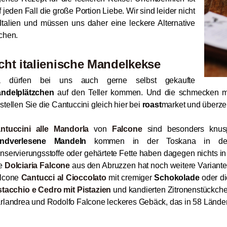
f jeden Fall die große Portion Liebe. Wir sind leider nicht
 Italien und müssen uns daher eine leckere Alternative
chen.
cht italienische Mandelkekse
 dürfen bei uns auch gerne selbst gekaufte
ndelplätzchen
auf den Teller kommen. Und die schmecken mi
stellen Sie die Cantuccini gleich hier bei
roast
market und überzeu
ntuccini alle Mandorla
von
Falcone
sind besonders knusp
ndverlesene Mandeln
kommen in der Toskana in den 
nservierungsstoffe oder gehärtete Fette haben dagegen nichts in 
e
Dolciaria Falcone
aus den Abruzzen hat noch weitere Variante
lcone
Cantucci al Cioccolato
mit cremiger
Schokolade
oder di
stacchio e Cedro mit Pistazien
und kandierten Zitronenstückchen
rlandrea und Rodolfo Falcone leckeres Gebäck, das in 58 Länder w