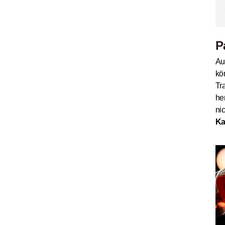
P
Au
kö
Tr
he
ni
Ka