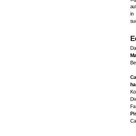
au
in
su
E
Da
Ma
Be
Ca
ha
Ko
Di
Fa
Pi
Ca