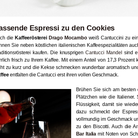
assende Espressi zu den Cookies
ch die
Kaffeerösterei
Drago Mocambo
weiß Cantuccini zu ein
nnen Sie neben köstlichen italienischen Kaffeespezialitäten a
aditionsrösterei kaufen. Die knusprigen
Cantucci Mandel
sind e
rrlich frisch zu Ihrem Kaffee. Mit einem Anteil von 17,3 Prozent
cht zu kurz und die Kekse schmecken wunderbar aromatisch 
ffee
entfalten die Cantucci erst ihren vollen Geschmack.
Brühen Sie sich am besten
Plätzchen wie die Italiener.
Flüssigkeit, damit sie wie
dazu schmeckt der Espre
vollmundig im Geschmack un
zu den Biscotti. Auch die 
Bar Italia
mit Noten von Sc