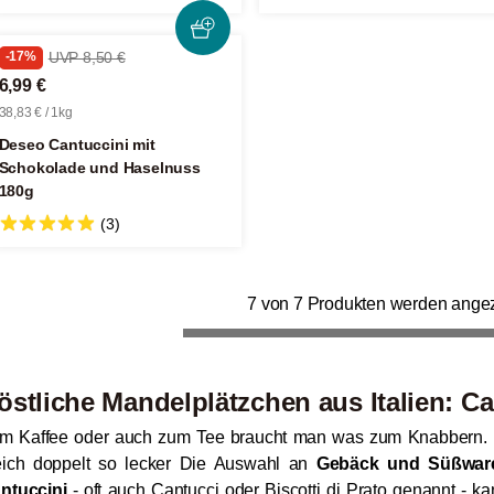
-17%
UVP 8,50 €
6,99 €
38,83 € / 1kg
Deseo Cantuccini mit
Schokolade und Haselnuss
180g
(3)
7 von 7 Produkten werden angez
östliche Mandelplätzchen aus Italien: Ca
m Kaffee oder auch zum Tee braucht man was zum Knabbern. 
eich doppelt so lecker Die Auswahl an
Gebäck und Süßwar
ntuccini
- oft auch Cantucci oder Biscotti di Prato genannt - 