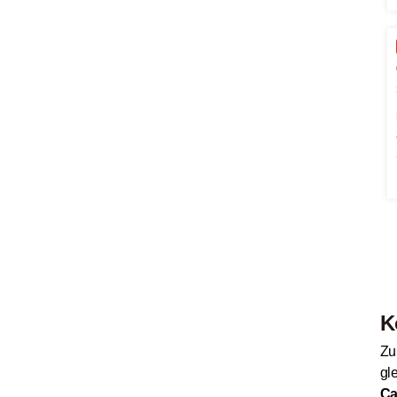
K
Zu
gl
Ca