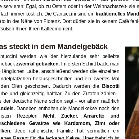
e servieren: Egal, ob zu Ostern oder in der Weihnachtszeit- s
nfach immer köstlich. Die Cantuccini sind ein
traditionelles Man
ato in der Nähe von Florenz. Dort dürfen sie in keinem Café fehl
rsüßen Ihnen Ihren Kaffeemoment.
as steckt in dem Mandelgebäck
ntuccini werden wie der hierzulande sehr beliebte
ieback
zweimal gebacken
. Im ersten Schritt backt man
e länglichen Laibe, anschließend werden die einzelnen
ndelplätzchen herausgeschnitten und ein zweites Mal
 den Ofen geschoben. Dadurch werden die
Biscotti
rbe und gleichzeitig haltbar. Zu den Zutaten zählen -
e der deutsche Name schon sagt - vor allem natürlich
ndeln
. Daneben enthalten die Mandelkekse nach den
isten Rezepten
Mehl, Zucker, Amaretto und
rschiedene Gewürze wie Kardamom, Zimt oder
lken
. Jede italienische Familie hat vermutlich ein
genes Rezept für die leckeren Kekse. Unentbehrlich ist