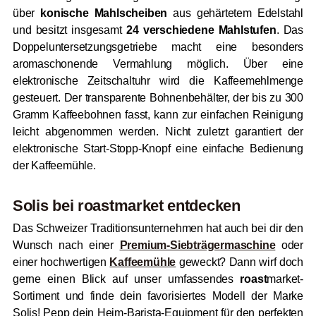
über
konische Mahlscheiben
aus gehärtetem Edelstahl
und besitzt insgesamt
24 verschiedene Mahlstufen
. Das
Doppeluntersetzungsgetriebe macht eine besonders
aromaschonende Vermahlung möglich. Über eine
elektronische Zeitschaltuhr wird die Kaffeemehlmenge
gesteuert. Der transparente Bohnenbehälter, der bis zu 300
Gramm Kaffeebohnen fasst, kann zur einfachen Reinigung
leicht abgenommen werden. Nicht zuletzt garantiert der
elektronische Start-Stopp-Knopf eine einfache Bedienung
der Kaffeemühle.
Solis bei
roast
market entdecken
Das Schweizer Traditionsunternehmen hat auch bei dir den
Wunsch nach einer
Premium-Siebträgermaschine
oder
einer hochwertigen
Kaffeemühle
geweckt? Dann wirf doch
gerne einen Blick auf unser umfassendes
roast
market-
Sortiment und finde dein favorisiertes Modell der Marke
Solis! Pepp dein Heim-Barista-Equipment für den perfekten