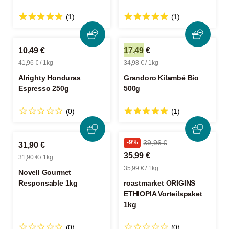
(1)
(1)
10,49 €
17,49 €
41,96 € / 1kg
34,98 € / 1kg
Alrighty Honduras
Grandoro Kilambé Bio
Espresso 250g
500g
(0)
(1)
-9%
39,96 €
31,90 €
35,99 €
31,90 € / 1kg
35,99 € / 1kg
Novell Gourmet
Responsable 1kg
roastmarket ORIGINS
ETHIOPIA Vorteilspaket
1kg
(0)
(0)