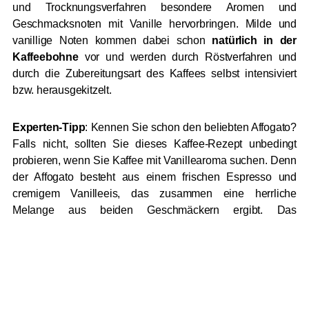
und Trocknungsverfahren besondere Aromen und
Geschmacksnoten mit Vanille hervorbringen. Milde und
vanillige Noten kommen dabei schon
natürlich in der
Kaffeebohne
vor und werden durch Röstverfahren und
durch die Zubereitungsart des Kaffees selbst intensiviert
bzw. herausgekitzelt.
Experten-Tipp
: Kennen Sie schon den beliebten Affogato?
Falls nicht, sollten Sie dieses Kaffee-Rezept unbedingt
probieren, wenn Sie Kaffee mit Vanillearoma suchen. Denn
der Affogato besteht aus einem frischen Espresso und
cremigem Vanilleeis, das zusammen eine herrliche
Melange aus beiden Geschmäckern ergibt. Das
vollständige
Affogato Rezept
und viele weitere Rezepte
finden Sie in unserem
roast
market-Magazin.
Die Besonderheit von Kaffee mit
Vanillearoma