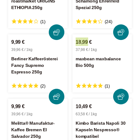
roastmarket ORIGINS
Schamong Ehrenfeld
ETHIOPIA 250g
Spezial 250g
(1)
(24)
9,99 €
18,99 €
39,96 € / 1kg
37,98 € / 1kg
Berliner Kaffeerösterei
maxbean maxbalance
Fancy Supremo
Bio 500g
Espresso 250g
(2)
(1)
9,99 €
10,49 €
39,96 € / 1kg
63,58 € / 1kg
Melitta® Manufaktur-
Kimbo Barista Napoli 30
Kaffee Bremen El
Kapseln Nespresso®
Salvador 250g
kompatibel