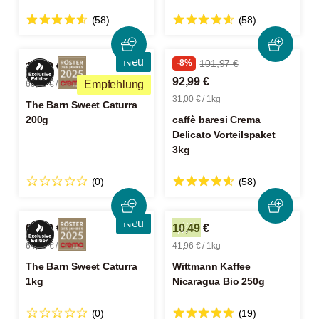
(58)
(58)
Neu
-8%
101,97 €
13,99 €
92,99 €
Empfehlung
69,95 € / 1kg
31,00 € / 1kg
The Barn Sweet Caturra
200g
caffè baresi Crema
Delicato Vorteilspaket
3kg
(0)
(58)
Neu
64,99 €
10,49 €
64,99 € / 1kg
41,96 € / 1kg
The Barn Sweet Caturra
Wittmann Kaffee
1kg
Nicaragua Bio 250g
(0)
(19)