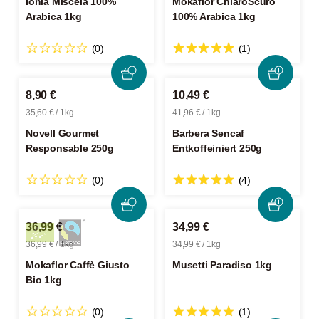
Ionia Miscela 100%
Mokaflor ChiaroScuro
Arabica 1kg
100% Arabica 1kg
(0)
(1)
8,90 €
10,49 €
35,60 € / 1kg
41,96 € / 1kg
Novell Gourmet
Barbera Sencaf
Responsable 250g
Entkoffeiniert 250g
(0)
(4)
36,99 €
34,99 €
36,99 € / 1kg
34,99 € / 1kg
Mokaflor Caffè Giusto
Musetti Paradiso 1kg
Bio 1kg
(0)
(1)