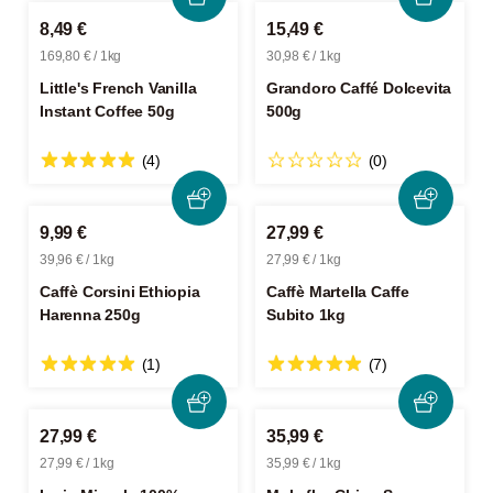
8,49 €
15,49 €
169,80 € / 1kg
30,98 € / 1kg
Little's French Vanilla
Grandoro Caffé Dolcevita
Instant Coffee 50g
500g
(4)
(0)
9,99 €
27,99 €
39,96 € / 1kg
27,99 € / 1kg
Caffè Corsini Ethiopia
Caffè Martella Caffe
Harenna 250g
Subito 1kg
(1)
(7)
27,99 €
35,99 €
27,99 € / 1kg
35,99 € / 1kg