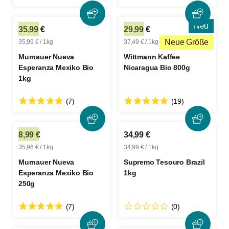
Neu
35,99 €
29,99 €
Neue Größe
35,99 € / 1kg
37,49 € / 1kg
Murnauer Nueva
Wittmann Kaffee
Esperanza Mexiko Bio
Nicaragua Bio 800g
1kg
(7)
(19)
8,99 €
34,99 €
35,96 € / 1kg
34,99 € / 1kg
Murnauer Nueva
Supremo Tesouro Brazil
Esperanza Mexiko Bio
1kg
250g
(7)
(0)