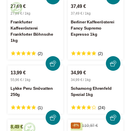
27,69 €
37,49 €
27,69 € / 1kg
37,49 € / 1kg
Frankfurter
Berliner Kaffeerösterei
Kaffeerösterei
Fancy Supremo
Frankforter Böhnsche
Espresso 1kg
1kg
(2)
(2)
13,99 €
34,99 €
55,96 € / 1kg
34,99 € / 1kg
Lykke Peru Snövatten
Schamong Ehrenfeld
250g
Spezial 1kg
(1)
(24)
-8%
110,97 €
8,49 €