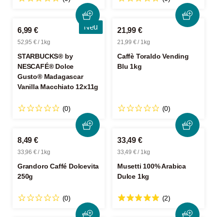
Neu
6,99 €
21,99 €
52,95 € / 1kg
21,99 € / 1kg
STARBUCKS® by
Caffè Toraldo Vending
NESCAFÉ® Dolce
Blu 1kg
Gusto® Madagascar
Vanilla Macchiato 12x11g
(0)
(0)
8,49 €
33,49 €
33,96 € / 1kg
33,49 € / 1kg
Grandoro Caffé Dolcevita
Musetti 100% Arabica
250g
Dulce 1kg
(0)
(2)