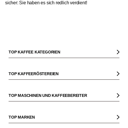
sicher: Sie haben es sich redlich verdient!
TOP KAFFEE KATEGORIEN
Kaffee
Kaffeebohnen
TOP KAFFEERÖSTEREIEN
Bio Kaffee
Gorilla
Fairtrade Kaffee
Dinzler
TOP MASCHINEN UND KAFFEEBEREITER
Entkoffeinierter Kaffee
Elbgold
Kaffeemaschinen
Säurearmer Kaffee
Lucaffé
Espressomaschinen
TOP MARKEN
Espresso
Andraschko
Siebträgermaschinen
Sage