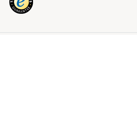
Folge uns für mehr Inspiration auf Social Media
Downloade unsere App
Impressum
|
AGB
|
Datenschutz
|
Cookies
|
Verbraucherinformation
|
Widerrufsbelehrung