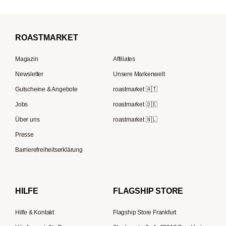
Espressobohnen
Mocambo
Kaffeevollautomaten
La Marzocco
Filterkaffee
Borbone
Filterkaffeemaschinen
Beem
Kaffeebohnen für Vollautomaten
ROAST
MARKET
Tre Forze
Espressokocher
Rocket Espresso
French Press Kaffee
Lavazza
Magazin
Affiliates
French Press
ECM
Kaffee Geschenksets
Berliner Kaffeerösterei
Newsletter
Unsere Markenwelt
Kaffeemühlen
Melitta
Speicherstadt Kaffee
Gutscheine & Angebote
roastmarket 🇦🇹
Kaffeebereiter
Moccamaster
Jobs
roastmarket 🇩🇪
Supremo
ESE-Padmaschinen
Eureka
Über uns
roastmarket 🇳🇱
Kapselmaschinen
Profitec
Presse
Reisekaffeemaschinen
Hario
Barrierefreiheitserklärung
Gaggia
Lelit
HILFE
FLAGSHIP STORE
Hilfe & Kontakt
Flagship Store Frankfurt